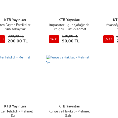
KTB Yayınları
KTB Yayınları
KTB
çten Dıştan Entrikalar -
İmparatorluğun Şafağında
Ayasof
İncele
İncele
Nuh Albayrak
Ertuğrul Gazi-Mehmet
Fatih Oruç
300,00 TL
130,00 TL
33
Sepete Ekle
%31
Sepete Ekle
%33
200,00 TL
90,00 TL
KTB Yayınları
KTB Yayınları
itler Tehdidi - Mehmet
Kurgu ve Hakikat - Mehmet
İncele
İncele
Şahin
Şahin