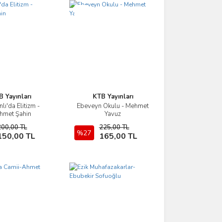
Yeni
 Yayınları
KTB Yayınları
ı'da Elitizm -
Ebeveyn Okulu - Mehmet
İncele
İncele
hmet Şahin
Yavuz
200,00 TL
225,00 TL
Sepete Ekle
%27
Sepete Ekle
150,00 TL
165,00 TL