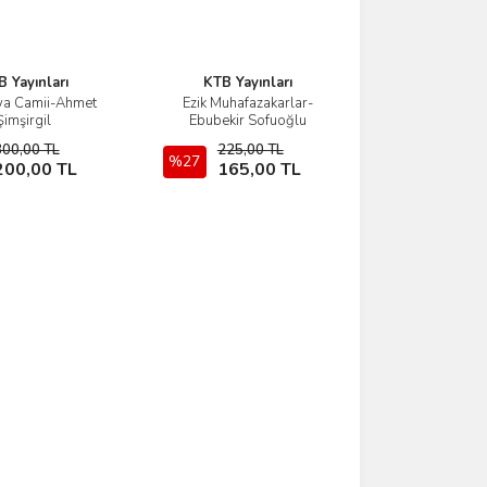
 Yayınları
KTB Yayınları
ya Camii-Ahmet
Ezik Muhafazakarlar-
İncele
İncele
Şimşirgil
Ebubekir Sofuoğlu
300,00 TL
225,00 TL
Sepete Ekle
%27
Sepete Ekle
200,00 TL
165,00 TL