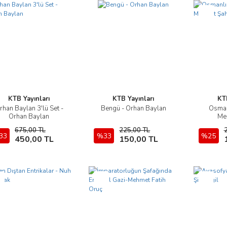
Yeni
KTB Yayınları
KTB Yayınları
KTB
rhan Baylan 3'lü Set -
Bengü - Orhan Baylan
Osmanl
İncele
İncele
Orhan Baylan
Me
675,00 TL
225,00 TL
33
Sepete Ekle
%33
Sepete Ekle
%25
450,00 TL
150,00 TL
i
Yeni
Yeni