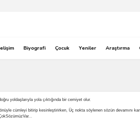
elişim
Biyografi
Çocuk
Yeniler
Araştırma
oğru yoldaşlarıyla yola çıktığında bir cemiyet olur.
r yönüyle cümleyi bitirip kesinleştirirken, Üç nokta söylenen sözün devamını k
kÇokSözümüzVar...