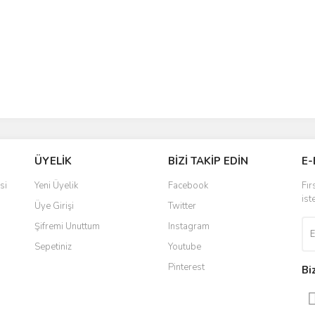
ÜYELİK
BİZİ TAKİP EDİN
E-
si
Yeni Üyelik
Facebook
Fır
ist
Üye Girişi
Twitter
Şifremi Unuttum
Instagram
Sepetiniz
Youtube
Pinterest
Bi