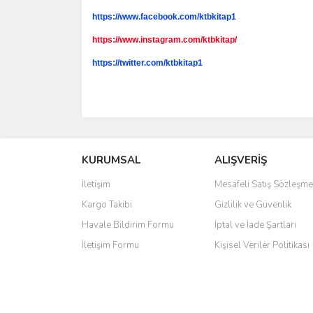
https://www.facebook.com/ktbkitap1
https://www.instagram.com/ktbkitap/
https://twitter.com/ktbkitap1
KURUMSAL
ALIŞVERİŞ
İletişim
Mesafeli Satış Sözleşme
Kargo Takibi
Gizlilik ve Güvenlik
Havale Bildirim Formu
İptal ve İade Şartları
İletişim Formu
Kişisel Veriler Politikası