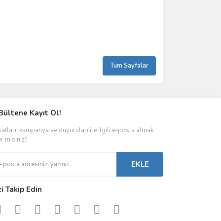
Tüm Sayfalar
Bültene Kayıt Ol!
satları, kampanya ve duyuruları ile ilgili e-posta almak
er misiniz?
EKLE
zi Takip Edin