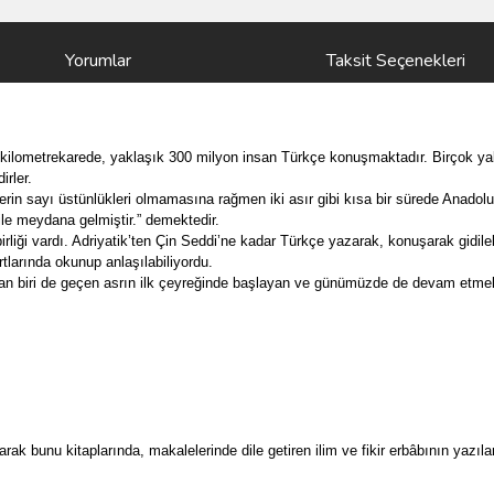
Yorumlar
Taksit Seçenekleri
 kilometrekarede, yaklaşık 300 milyon insan Türkçe konuşmaktadır. Birçok yab
irler.
n sayı üstünlükleri olmamasına rağmen iki asır gibi kısa bir sürede Anadolu’y
 ile meydana gelmiştir.” demektedir.
rliği vardı. Adriyatik’ten Çin Seddi’ne kadar Türkçe yazarak, konuşarak gidileb
larında okunup anlaşılabiliyordu.
rdan biri de geçen asrın ilk çeyreğinde başlayan ve günümüzde de devam etmekt
ak bunu kitaplarında, makalelerinde dile getiren ilim ve fikir erbâbının yazıla