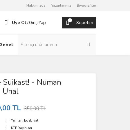
Hakkımızda
Yazarlarımız
Biyografiler
Üye Ol
Giriş Yap
Sepetim
/
Genel
Roman
 Suikast! - Numan
 Ünal
,00 TL
350,00 TL
Yeniler
,
Edebiyat
KTB Yayınları