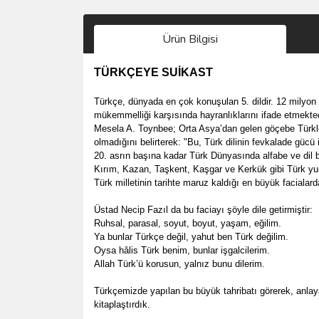
Ürün Bilgisi
TÜRKÇEYE SUİKAST
Türkçe, dünyada en çok konuşulan 5. dildir. 12 milyon
mükemmelliği karşısında hayranlıklarını ifade etmekted
Mesela A. Toynbee; Orta Asya’dan gelen göçebe Türkleri
olmadığını belirterek: "Bu, Türk dilinin fevkalade gücü
20. asrın başına kadar Türk Dünyasında alfabe ve dil bi
Kırım, Kazan, Taşkent, Kaşgar ve Kerkük gibi Türk yurt
Türk milletinin tarihte maruz kaldığı en büyük faciala
Üstad Necip Fazıl da bu faciayı şöyle dile getirmiştir:
Ruhsal, parasal, soyut, boyut, yaşam, eğilim.
Ya bunlar Türkçe değil, yahut ben Türk değilim.
Oysa hâlis Türk benim, bunlar işgalcilerim.
Allah Türk’ü korusun, yalnız bunu dilerim.
Türkçemizde yapılan bu büyük tahribatı görerek, anlayar
kitaplaştırdık.