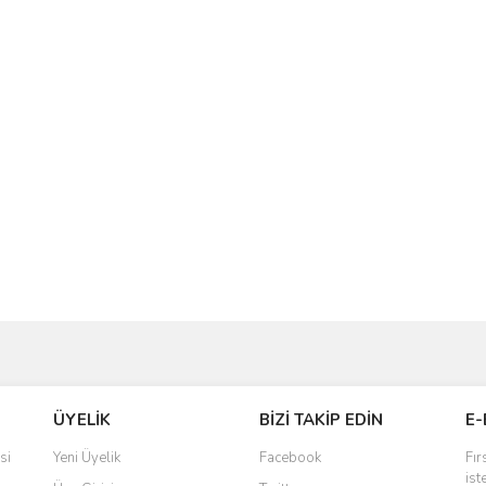
ve diğer konularda yetersiz gördüğünüz noktaları öneri formunu kullanarak taraf
Bu ürüne ilk yorumu siz yapın!
ÜYELİK
BİZİ TAKİP EDİN
E-
r.
Yorum Yaz
si
Yeni Üyelik
Facebook
Fır
ist