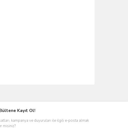
ımıza iletebilirsiniz.
Bültene Kayıt Ol!
satları, kampanya ve duyuruları ile ilgili e-posta almak
er misiniz?