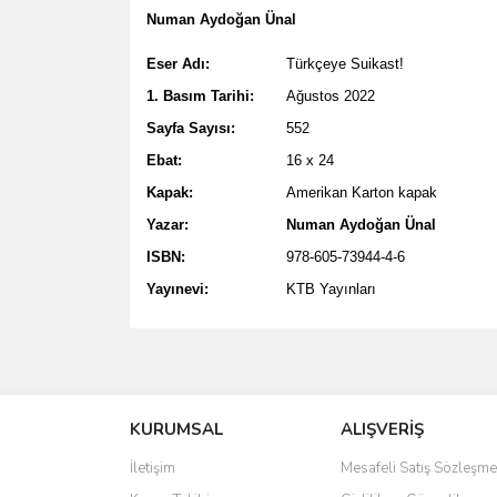
Numan Aydoğan Ünal
Eser Adı:
Türkçeye Suikast!
1. Basım Tarihi:
Ağustos 2022
Sayfa Sayısı:
552
Ebat:
16 x 24
Kapak:
Amerikan Karton kapak
Yazar:
Numan Aydoğan Ünal
ISBN:
978-605-73944-4-6
Yayınevi:
KTB Yayınları
Bu ürünün fiyat bilgisi, resim, ürün açıklamalarında 
Görüş ve önerileriniz için teşekkür ederiz.
KURUMSAL
ALIŞVERİŞ
Ürün resmi kalitesiz, bozuk veya görüntülenemiyo
Ürün açıklamasında eksik bilgiler bulunuyor.
İletişim
Mesafeli Satış Sözleşme
Ürün bilgilerinde hatalar bulunuyor.