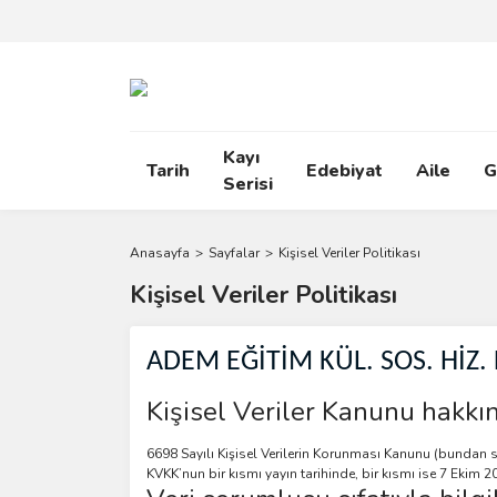
Kayı
Tarih
Edebiyat
Aile
G
Serisi
Anasayfa
Sayfalar
Kişisel Veriler Politikası
Kişisel Veriler Politikası
ADEM EĞİTİM KÜL. SOS. HİZ. 
Kişisel Veriler Kanunu hakkı
6698 Sayılı Kişisel Verilerin Korunması Kanunu (bundan s
KVKK’nun bir kısmı yayın tarihinde, bir kısmı ise 7 Ekim 2