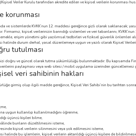
şisel Veriler Kurulu tarafından akredite edilen ve kişisel verilerin korunması 
 ve korunması
anında ve sistemlerde KVKK’nun 12. maddesi gereğince gizli olarak saklanacak; yas
r. Firmamız, kişisel verilerinizin barındığı sistemleri ve veri tabanlarını, KVKK’nun
llemekle, erişim yönetimi gibi yazılımsal tedbirleri ve fiziksel güvenlik önlemleri a
i halinde durum derhal, yasal düzenlemeye uygun ve yazılı olarak Kişisel Verileri 
oğru tutulması
rinizi doğru ve güncel olarak tutma yükümlülüğü bulunmaktadır. Bu kapsamda Fi
el verilerini paylaşması veya web sitesi / mobil uygulama üzerinden güncellemesi 
isel veri sahibinin hakları
üğe girmiş olup ilgili madde gereğince, Kişisel Veri Sahibi’nin bu tarihten sonraki
etme,
cına uygun kullanılıp kullanılmadığını öğrenme,
ldığı üçüncü kişileri bilme,
 hâlinde bunların düzeltilmesini isteme,
inde kişisel verilerin silinmesini veya yok edilmesini isteme,
si halinde bu işlemlerin, kişisel verilerin aktarıldığı üçüncü kişilere de bildirilmesi