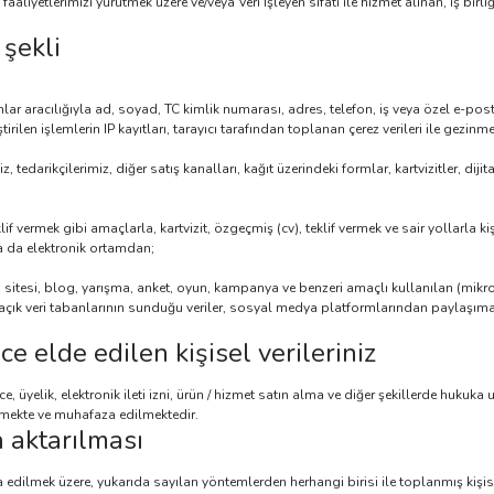
r, faaliyetlerimizi yürütmek üzere ve/veya Veri İşleyen sıfatı ile hizmet alınan, iş birl
 şekli
 aracılığıyla ad, soyad, TC kimlik numarası, adres, telefon, iş veya özel e-posta ad
tirilen işlemlerin IP kayıtları, tarayıcı tarafından toplanan çerez verileri ile gezinme
tedarikçilerimiz, diğer satış kanalları, kağıt üzerindeki formlar, kartvizitler, dij
if vermek gibi amaçlarla, kartvizit, özgeçmiş (cv), teklif vermek ve sair yollarla kiş
ya da elektronik ortamdan;
b sitesi, blog, yarışma, anket, oyun, kampanya ve benzeri amaçlı kullanılan (mik
açık veri tabanlarının sunduğu veriler, sosyal medya platformlarından paylaşıma a
 elde edilen kişisel verileriniz
 üyelik, elektronik ileti izni, ürün / hizmet satın alma ve diğer şekillerde hukuka 
nmekte ve muhafaza edilmektedir.
a aktarılması
za edilmek üzere, yukarıda sayılan yöntemlerden herhangi birisi ile toplanmış kiş