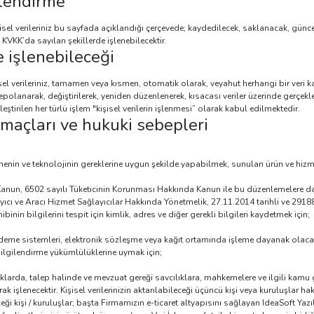
ilendirme
isel verileriniz bu sayfada açıklandığı çerçevede; kaydedilecek, saklanacak, günce
e KVKK’da sayılan şekillerde işlenebilecektir.
e işlenebileceği
isel verileriniz, tamamen veya kısmen, otomatik olarak, veyahut herhangi bir veri 
olanarak, değiştirilerek, yeniden düzenlenerek, kısacası veriler üzerinde gerçekle
ştirilen her türlü işlem "kişisel verilerin işlenmesi” olarak kabul edilmektedir.
 amaçları ve hukuki sebepleri
menin ve teknolojinin gereklerine uygun şekilde yapabilmek, sunulan ürün ve hizmet
Kanun, 6502 sayılı Tüketicinin Korunması Hakkında Kanun ile bu düzenlemelere d
ayıcı ve Aracı Hizmet Sağlayıcılar Hakkında Yönetmelik, 27.11.2014 tarihli ve 291
nin bilgilerini tespit için kimlik, adres ve diğer gerekli bilgileri kaydetmek için;
eme sistemleri, elektronik sözleşme veya kağıt ortamında işleme dayanak olacak
ilgilendirme yükümlülüklerine uymak için;
arda, talep halinde ve mevzuat gereği savcılıklara, mahkemelere ve ilgili kamu gö
ak işlenecektir. Kişisel verilerinizin aktarılabileceği üçüncü kişi veya kuruluşlar 
eceği kişi / kuruluşlar; başta Firmamızın e-ticaret altyapısını sağlayan IdeaSoft Yazı