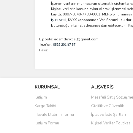
İşlenen verilerin münhasıran otomatik sistemler va
Kişisel verilerin kanuna aykırı olarak işlenmesi s
kayıtlı, 0007-0540-7780-0001 MERSİS numarasın
, KVKK kapsamında Veri Sorumlusu’dur. F
İŞLETMESİ
bulunduğu internet adresinde ilan edilecektir. Kişis
E.posta:
ademderiktisl@gmail.com
Telefon:
0532 201 87 57
Faks:
KURUMSAL
ALIŞVERİŞ
İletişim
Mesafeli Satış Sözleşme
Kargo Takibi
Gizlilik ve Güvenlik
Havale Bildirim Formu
İptal ve İade Şartları
İletişim Formu
Kişisel Veriler Politikası