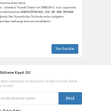
kmasına itiraz etme,
tir. İstanbul Ticaret Odası’nın 586539-0 sicil sayısında
sinde bulunan
ADEM EĞİTİM KÜL. SOS. HİZ. DER. İKTİSADİ
ında Veri Sorumluları Sicilinde ve bu belgenin
arından herhangi birisine yöneltebilir:
Tüm Sayfalar
Bültene Kayıt Ol!
satları, kampanya ve duyuruları ile ilgili e-posta almak
er misiniz?
EKLE