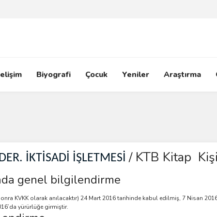
elişim
Biyografi
Çocuk
Yeniler
Araştırma
/ KTB Kitap
Kişi
DER. İKTİSADİ İŞLETMESİ
nda genel bilgilendirme
onra KVKK olarak anılacaktır) 24 Mart 2016 tarihinde kabul edilmiş, 7 Nisan 2016 
016’da yürürlüğe girmiştir.