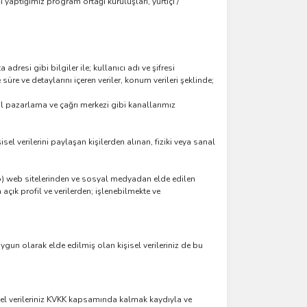
iği yaptığımız program ortağı kuruluşları, yurtiçi /
resi gibi bilgiler ile; kullanıcı adı ve şifresi
 süre ve detaylarını içeren veriler, konum verileri şeklinde;
ital pazarlama ve çağrı merkezi gibi kanallarımız
isel verilerini paylaşan kişilerden alınan, fiziki veya sanal
ro) web sitelerinden ve sosyal medyadan elde edilen
çık profil ve verilerden; işlenebilmekte ve
uygun olarak elde edilmiş olan kişisel verileriniz de bu
isel verileriniz KVKK kapsamında kalmak kaydıyla ve