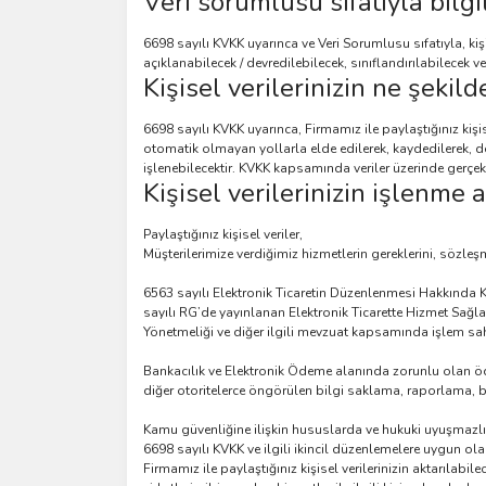
Veri sorumlusu sıfatıyla bilg
6698 sayılı KVKK uyarınca ve Veri Sorumlusu sıfatıyla, kiş
açıklanabilecek / devredilebilecek, sınıflandırılabilecek v
Kişisel verilerinizin ne şekild
6698 sayılı KVKK uyarınca, Firmamız ile paylaştığınız kiş
otomatik olmayan yollarla elde edilerek, kaydedilerek, dep
işlenebilecektir. KVKK kapsamında veriler üzerinde gerçekle
Kişisel verilerinizin işlenme
Paylaştığınız kişisel veriler,
Müşterilerimize verdiğimiz hizmetlerin gereklerini, sözleş
6563 sayılı Elektronik Ticaretin Düzenlenmesi Hakkında 
sayılı RG’de yayınlanan Elektronik Ticarette Hizmet Sağl
Yönetmeliği ve diğer ilgili mevzuat kapsamında işlem sahibi
Bankacılık ve Elektronik Ödeme alanında zorunlu olan öd
diğer otoritelerce öngörülen bilgi saklama, raporlama, b
Kamu güvenliğine ilişkin hususlarda ve hukuki uyuşmazlıkl
6698 sayılı KVKK ve ilgili ikincil düzenlemelere uygun olar
Firmamız ile paylaştığınız kişisel verilerinizin aktarılabil