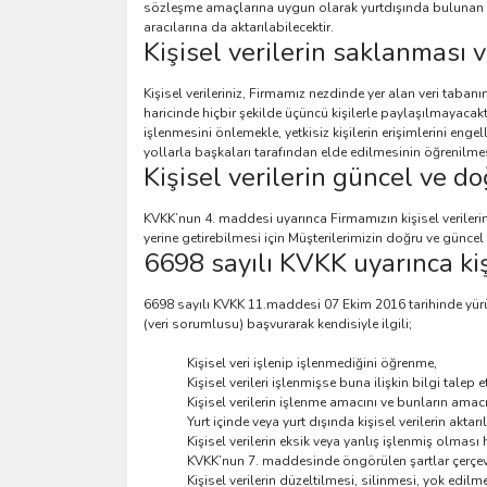
sözleşme amaçlarına uygun olarak yurtdışında bulunan (Ki
aracılarına da aktarılabilecektir.
Kişisel verilerin saklanması
Kişisel verileriniz, Firmamız nezdinde yer alan veri tab
haricinde hiçbir şekilde üçüncü kişilerle paylaşılmayacaktı
işlenmesini önlemekle, yetkisiz kişilerin erişimlerini enge
yollarla başkaları tarafından elde edilmesinin öğrenilmes
Kişisel verilerin güncel ve d
KVKK’nun 4. maddesi uyarınca Firmamızın kişisel verile
yerine getirebilmesi için Müşterilerimizin doğru ve günc
6698 sayılı KVKK uyarınca kiş
6698 sayılı KVKK 11.maddesi 07 Ekim 2016 tarihinde yürürl
(veri sorumlusu) başvurarak kendisiyle ilgili;
Kişisel veri işlenip işlenmediğini öğrenme,
Kişisel verileri işlenmişse buna ilişkin bilgi talep 
Kişisel verilerin işlenme amacını ve bunların ama
Yurt içinde veya yurt dışında kişisel verilerin aktarı
Kişisel verilerin eksik veya yanlış işlenmiş olması
KVKK’nun 7. maddesinde öngörülen şartlar çerçeves
Kişisel verilerin düzeltilmesi, silinmesi, yok edilme