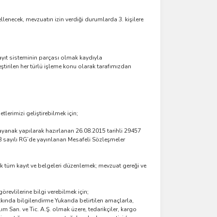
llenecek, mevzuatın izin verdiği durumlarda 3. kişilere
kayıt sisteminin parçası olmak kaydıyla
ştirilen her türlü işleme konu olarak tarafımızdan
lerimizi geliştirebilmek için;
ayanak yapılarak hazırlanan 26.08.2015 tarihli 29457
88 sayılı RG’de yayınlanan Mesafeli Sözleşmeler
 tüm kayıt ve belgeleri düzenlemek; mevzuat gereği ve
revlilerine bilgi verebilmek için;
hakkında bilgilendirme Yukarıda belirtilen amaçlarla,
lım San. ve Tic. A.Ş. olmak üzere, tedarikçiler, kargo