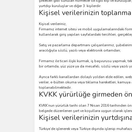
şirketleri gibi sunulan hizmetler ile ilgili kişi ve kuruluşla
yurtdışı kuruluşlar ve diğer 3. kişilerdir.
Kişisel verilerinizin toplanma
Kişisel verileriniz,
Firmamız internet sitesi ve mobil uygulamalarındaki formlar
kullanılarak giriş yapılan sayfalardaki tercihleri, gerçekleş
Satış ve pazarlama departmanı çalışanlarımız, şubelerimiz, 
aracılığıyla sözlü, yazılı veya elektronik ortamdan;
Firmamız ile ticari ilişki kurmak, iş başvurusu yapmak, tekl
bir ortamda, yüz yüze ya da mesafeli, sözlü veya yazılı 
Ayrıca farklı kanallardan dolaylı yoldan elde edilen, we
veriler, e-bülten okuma veya tıklama hareketleri, kamuya 
toplanabilmektedir.
KVKK yürürlüğe girmeden önce
KVKK’nun yürürlük tarihi olan 7 Nisan 2016 tarihinden önce,
belgede düzenlenen şart ve koşullara uygun olarak işle
Kişisel verilerinizin yurtdışın
Türkiye’de işlenerek veya Türkiye dışında işlenip muhafa