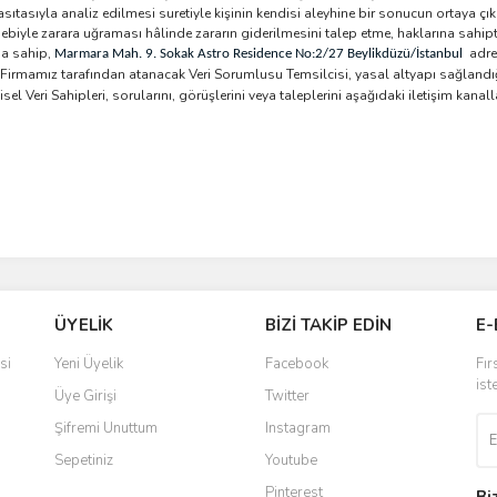
sıtasıyla analiz edilmesi suretiyle kişinin kendisi aleyhine bir sonucun ortaya çı
ebebiyle zarara uğraması hâlinde zararın giderilmesini talep etme, haklarına sahip
a sahip,
adre
Marmara Mah. 9. Sokak Astro Residence No:2/27 Beylikdüzü/İstanbul
irmamız tarafından atanacak Veri Sorumlusu Temsilcisi, yasal altyapı sağlandığ
el Veri Sahipleri, sorularını, görüşlerini veya taleplerini aşağıdaki iletişim kanall
ÜYELİK
BİZİ TAKİP EDİN
E-
si
Yeni Üyelik
Facebook
Fır
ist
Üye Girişi
Twitter
Şifremi Unuttum
Instagram
Sepetiniz
Youtube
Pinterest