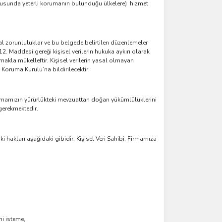
hususunda yeterli korumanın bulunduğu ülkelere) hizmet
al zorunluluklar ve bu belgede belirtilen düzenlemeler
 12. Maddesi gereği kişisel verilerin hukuka aykırı olarak
lmakla mükelleftir. Kişisel verilerin yasal olmayan
Koruma Kurulu’na bildirilecektir.
rmamızın yürürlükteki mevzuattan doğan yükümlülüklerini
gerekmektedir.
 hakları aşağıdaki gibidir: Kişisel Veri Sahibi, Firmamıza
ni isteme,