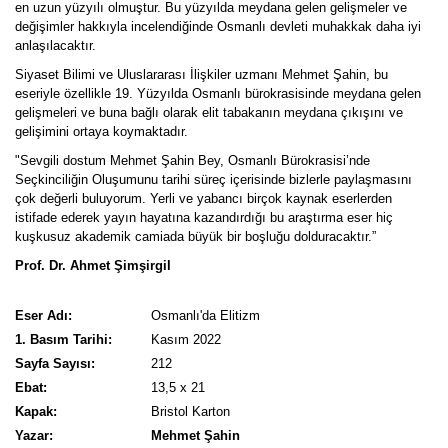
en uzun yüzyılı olmuştur. Bu yüzyılda meydana gelen gelişmeler ve
değişimler hakkıyla incelendiğinde Osmanlı devleti muhakkak daha iyi
anlaşılacaktır.
Siyaset Bilimi ve Uluslararası İlişkiler uzmanı Mehmet Şahin, bu
eseriyle özellikle 19. Yüzyılda Osmanlı bürokrasisinde meydana gelen
gelişmeleri ve buna bağlı olarak elit tabakanın meydana çıkışını ve
gelişimini ortaya koymaktadır.
"Sevgili dostum Mehmet Şahin Bey, Osmanlı Bürokrasisi’nde
Seçkinciliğin Oluşumunu tarihi süreç içerisinde bizlerle paylaşmasını
çok değerli buluyorum. Yerli ve yabancı birçok kaynak eserlerden
istifade ederek yayın hayatına kazandırdığı bu araştırma eser hiç
kuşkusuz akademik camiada büyük bir boşluğu dolduracaktır.”
Prof. Dr. Ahmet Şimşirgil
Eser Adı:
Osmanlı'da Elitizm
1. Basım Tarihi:
Kasım 2022
Sayfa Sayısı:
212
Ebat:
13,5 x 21
Kapak:
Bristol Karton
Yazar:
Mehmet Şahin