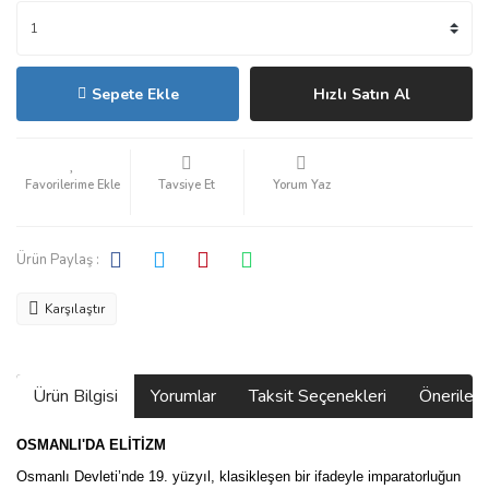
Sepete Ekle
Hızlı Satın Al
Tavsiye Et
Yorum Yaz
Ürün Paylaş :
Karşılaştır
Ürün Bilgisi
Yorumlar
Taksit Seçenekleri
Önerilerin
OSMANLI'DA ELİTİZM
Osmanlı Devleti’nde 19. yüzyıl, klasikleşen bir ifadeyle imparatorluğun