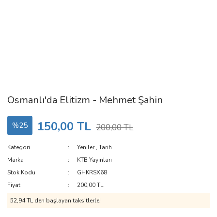
Osmanlı'da Elitizm - Mehmet Şahin
150,00 TL
%25
200,00 TL
Kategori
Yeniler
,
Tarih
Marka
KTB Yayınları
Stok Kodu
GHKRSX68
Fiyat
200,00 TL
52,94 TL den başlayan taksitlerle!