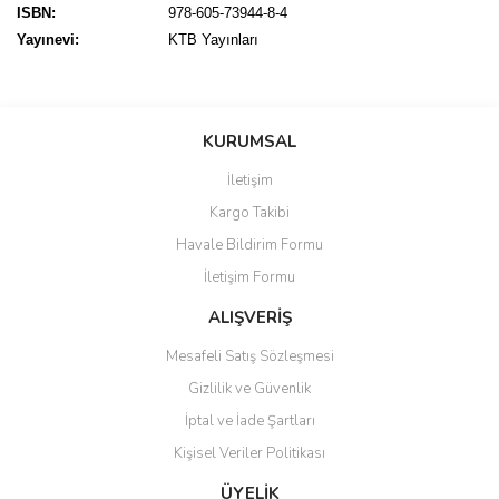
ISBN:
978-605-73944-8-4
Yayınevi:
KTB Yayınları
Bu ürünün fiyat bilgisi, resim, ürün açıklamalarında ve diğer
konularda yetersiz gördüğünüz noktaları öneri formunu kullanarak
Bu ürüne ilk yorumu siz yapın!
KURUMSAL
tarafımıza iletebilirsiniz.
Görüş ve önerileriniz için teşekkür ederiz.
İletişim
Yorum Yaz
Kargo Takibi
Ürün resmi kalitesiz, bozuk veya görüntülenemiyor.
Havale Bildirim Formu
Ürün açıklamasında eksik bilgiler bulunuyor.
İletişim Formu
Ürün bilgilerinde hatalar bulunuyor.
Ürün fiyatı diğer sitelerden daha pahalı.
ALIŞVERİŞ
Bu ürüne benzer farklı alternatifler olmalı.
Mesafeli Satış Sözleşmesi
Gizlilik ve Güvenlik
İptal ve İade Şartları
Kişisel Veriler Politikası
Gönder
ÜYELİK