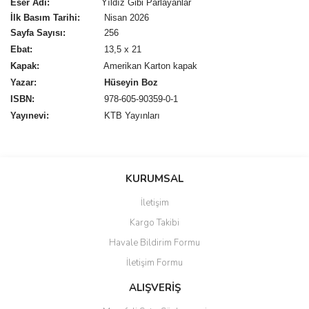
Eser Adı:
Yıldız Gibi Parlayanlar
İlk Basım Tarihi:
Nisan 2026
Sayfa Sayısı:
256
Ebat:
13,5 x 21
Kapak:
Amerikan Karton kapak
Yazar:
Hüseyin Boz
ISBN:
978-605-90359-0-1
Yayınevi:
KTB Yayınları
Bu ürünün fiyat bilgisi, resim, ürün açıklamalarında ve diğer
konularda yetersiz gördüğünüz noktaları öneri formunu kullanarak
Bu ürüne ilk yorumu siz yapın!
KURUMSAL
tarafımıza iletebilirsiniz.
Görüş ve önerileriniz için teşekkür ederiz.
İletişim
Yorum Yaz
Kargo Takibi
Ürün resmi kalitesiz, bozuk veya görüntülenemiyor.
Havale Bildirim Formu
Ürün açıklamasında eksik bilgiler bulunuyor.
İletişim Formu
Ürün bilgilerinde hatalar bulunuyor.
Ürün fiyatı diğer sitelerden daha pahalı.
ALIŞVERİŞ
Bu ürüne benzer farklı alternatifler olmalı.