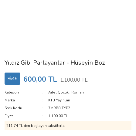
Yıldız Gibi Parlayanlar - Hüseyin Boz
600,00 TL
%45
1.100,00 TL
Kategori
Aile
,
Çocuk
,
Roman
Marka
KTB Yayınları
Stok Kodu
7MRB8LTYP2
Fiyat
1.100,00 TL
211,74 TL den başlayan taksitlerle!