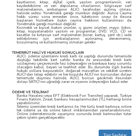
kayıtlarının, kitap, dijital içerik, yazılım programlarının, veri
kaydedebilme ve veri depolama cihazlarının, bilgisayar sarf
malzemelerinin, ambalajının ALICI tarafından açılmış olması
halinde iadesi Yönetmelik gereği mümkün değildir. Ayrıca Cayma
hakkı süresi sona ermeden önce, tüketicinin onayı ile ifasına
başlanan hizmetlere ilişkin cayma hakkının kullanılması da
Yönetmelik gereği mümkün değildir.
Kozmetik ve kişisel bakım ürünleri, iç giyim ürünleri, mayo, bikini,
kitap, kopyalanabilir yazılım ve programlar, DVD, VCD, CD ve
kasetler ile kırtasiye sarf malzemeleri (toner, kartuş, şerit vb.) iade
edilebilmesi için ambalajlarının açılmamış, denenmemiş,
bozulmamış ve kullanılmamış olmaları gerekir.
TEMERRÜT HALİ VE HUKUKİ SONUÇLARI
ALICI, ödeme işlemlerini kredi kartı ile yaptığı durumda temerrüde
düştüğü takdirde, kart sahibi banka ile arasındaki kredi kartı
sözleşmesi çerçevesinde faiz ödeyeceğini ve bankaya karşı sorumlu
olacağını kabul, beyan ve taahhüt eder. Bu durumda ilgili banka
hukuki yollara başvurabilir; doğacak masrafları ve vekâlet ücretini
ALICI’dan talep edebilir ve her koşulda ALICI’nın borcundan dolayı
temerrüde düşmesi halinde, ALICI, borcun gecikmeli ifasından
dolayı SATICI’nın uğradığı zarar ve ziyanını ödeyeceğini kabul eder.
ÖDEME VE TESLİMAT
Banka Havalesi veya EFT (Elektronik Fon Transferi) yaparak, Türkiye
Finans Katılım, Ziraat, bankası hesaplarımızdan (TL) herhangi birine
yapabilirsiniz.
Sitemiz üzerinden kredi kartlarınız ile, Her türlü kredi kartınıza online
tek ödeme ya da online taksit imkânlarından yararlanabilirsiniz.
Online ödemelerinizde siparişiniz sonunda kredi kartınızdan tutar
çekim işlemi gerçekleşecektir.
Tüm Sayfalar