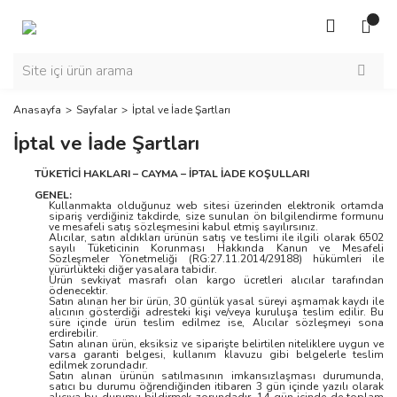
Anasayfa
Sayfalar
İptal ve İade Şartları
İptal ve İade Şartları
TÜKETİCİ HAKLARI – CAYMA – İPTAL İADE KOŞULLARI
GENEL:
Kullanmakta olduğunuz web sitesi üzerinden elektronik ortamda
sipariş verdiğiniz takdirde, size sunulan ön bilgilendirme formunu
ve mesafeli satış sözleşmesini kabul etmiş sayılırsınız.
Alıcılar, satın aldıkları ürünün satış ve teslimi ile ilgili olarak 6502
sayılı Tüketicinin Korunması Hakkında Kanun ve Mesafeli
Sözleşmeler Yönetmeliği (RG:27.11.2014/29188) hükümleri ile
yürürlükteki diğer yasalara tabidir.
Ürün sevkiyat masrafı olan kargo ücretleri alıcılar tarafından
ödenecektir.
Satın alınan her bir ürün, 30 günlük yasal süreyi aşmamak kaydı ile
alıcının gösterdiği adresteki kişi ve/veya kuruluşa teslim edilir. Bu
süre içinde ürün teslim edilmez ise, Alıcılar sözleşmeyi sona
erdirebilir.
Satın alınan ürün, eksiksiz ve siparişte belirtilen niteliklere uygun ve
varsa garanti belgesi, kullanım klavuzu gibi belgelerle teslim
edilmek zorundadır.
Satın alınan ürünün satılmasının imkansızlaşması durumunda,
satıcı bu durumu öğrendiğinden itibaren 3 gün içinde yazılı olarak