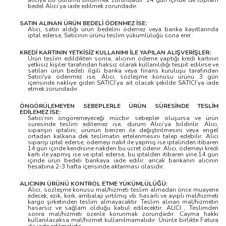
alıcıya bu durumu bildirmek zorundadır. 14 gün içinde de toplam
bedel Alıcı’ya iade edilmek zorundadır.
SATIN ALINAN ÜRÜN BEDELİ ÖDENMEZ İSE:
Alıcı, satın aldığı ürün bedelini ödemez veya banka kayıtlarında
iptal ederse, Satıcının ürünü teslim yükümlülüğü sona erer.
KREDİ KARTININ YETKİSİZ KULLANIMI İLE YAPILAN ALIŞVERİŞLER:
Ürün teslim edildikten sonra, alıcının ödeme yaptığı kredi kartının
yetkisiz kişiler tarafından haksız olarak kullanıldığı tespit edilirse ve
satılan ürün bedeli ilgili banka veya finans kuruluşu tarafından
Satıcı'ya ödenmez ise, Alıcı, sözleşme konusu ürünü 3 gün
içerisinde nakliye gideri SATICI’ya ait olacak şekilde SATICI’ya iade
etmek zorundadır.
ÖNGÖRÜLEMEYEN SEBEPLERLE ÜRÜN SÜRESİNDE TESLİM
EDİLEMEZ İSE:
Satıcı’nın öngöremeyeceği mücbir sebepler oluşursa ve ürün
süresinde teslim edilemez ise, durum Alıcı’ya bildirilir. Alıcı,
siparişin iptalini, ürünün benzeri ile değiştirilmesini veya engel
ortadan kalkana dek teslimatın ertelenmesini talep edebilir. Alıcı
siparişi iptal ederse; ödemeyi nakit ile yapmış ise iptalinden itibaren
14 gün içinde kendisine nakden bu ücret ödenir. Alıcı, ödemeyi kredi
kartı ile yapmış ise ve iptal ederse, bu iptalden itibaren yine 14 gün
içinde ürün bedeli bankaya iade edilir, ancak bankanın alıcının
hesabına 2-3 hafta içerisinde aktarması olasıdır.
ALICININ ÜRÜNÜ KONTROL ETME YÜKÜMLÜLÜĞÜ:
Alıcı, sözleşme konusu mal/hizmeti teslim almadan önce muayene
edecek; ezik, kırık, ambalajı yırtılmış vb. hasarlı ve ayıplı mal/hizmeti
kargo şirketinden teslim almayacaktır. Teslim alınan mal/hizmetin
hasarsız ve sağlam olduğu kabul edilecektir. ALICI , Teslimden
sonra mal/hizmeti özenle korunmak zorundadır. Cayma hakkı
kullanılacaksa mal/hizmet kullanılmamalıdır. Ürünle birlikte Fatura