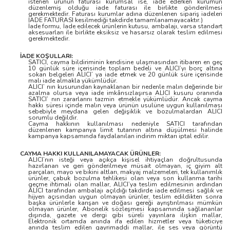
istenen ürünün faturası kurumsal ise, iade ederken kurumun
düzenlemiş olduğu iade faturası ile birlikte gönderilmesi
gerekmektedir. Faturası kurumlar adına düzenlenen sipariş iadeleri
İADE FATURASI kesilmediği takdirde tamamlanamayacaktır.)
İade formu, İade edilecek ürünlerin kutusu, ambalajı, varsa standart
aksesuarları ile birlikte eksiksiz ve hasarsız olarak teslim edilmesi
gerekmektedir.
İADE KOŞULLARI:
SATICI, cayma bildiriminin kendisine ulaşmasından itibaren en geç
10 günlük süre içerisinde toplam bedeli ve ALICI’yı borç altına
sokan belgeleri ALICI’ ya iade etmek ve 20 günlük süre içerisinde
malı iade almakla yükümlüdür.
ALICI’ nın kusurundan kaynaklanan bir nedenle malın değerinde bir
azalma olursa veya iade imkânsızlaşırsa ALICI kusuru oranında
SATICI’ nın zararlarını tazmin etmekle yükümlüdür. Ancak cayma
hakkı süresi içinde malın veya ürünün usulüne uygun kullanılması
sebebiyle meydana gelen değişiklik ve bozulmalardan ALICI
sorumlu değildir.
Cayma hakkının kullanılması nedeniyle SATICI tarafından
düzenlenen kampanya limit tutarının altına düşülmesi halinde
kampanya kapsamında faydalanılan indirim miktarı iptal edilir.
CAYMA HAKKI KULLANILAMAYACAK ÜRÜNLER:
ALICI’nın isteği veya açıkça kişisel ihtiyaçları doğrultusunda
hazırlanan ve geri gönderilmeye müsait olmayan, iç giyim alt
parçaları, mayo ve bikini altları, makyaj malzemeleri, tek kullanımlık
ürünler, çabuk bozulma tehlikesi olan veya son kullanma tarihi
geçme ihtimali olan mallar, ALICI’ya teslim edilmesinin ardından
ALICI tarafından ambalajı açıldığı takdirde iade edilmesi sağlık ve
hijyen açısından uygun olmayan ürünler, teslim edildikten sonra
başka ürünlerle karışan ve doğası gereği ayrıştırılması mümkün
olmayan ürünler, Abonelik sözleşmesi kapsamında sağlananlar
dışında, gazete ve dergi gibi süreli yayınlara ilişkin mallar,
Elektronik ortamda anında ifa edilen hizmetler veya tüketiciye
anında teslim edilen gayrimaddi mallar, ile ses veya görüntü