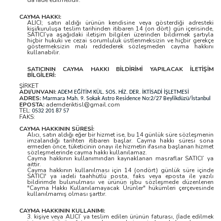
da iade edilmelidir.
CAYMA HAKKI:
ALICI; satın aldığı ürünün kendisine veya gösterdiği adresteki
kişi/kuruluşa teslim tarihinden itibaren 14 (on dört) gün içerisinde,
SATICI’ya aşağıdaki iletişim bilgileri üzerinden bildirmek şartıyla
hiçbir hukuki ve cezai sorumluluk üstlenmeksizin ve hiçbir gerekçe
göstermeksizin malı reddederek sözleşmeden cayma hakkını
kullanabilir.
SATICININ CAYMA HAKKI BİLDİRİMİ YAPILACAK İLETİŞİM
BİLGİLERİ:
ŞİRKET
ADI/UNVANI:
ADEM EĞİTİM KÜL. SOS. HİZ. DER. İKTİSADİ İŞLETMESİ
ADRES:
Marmara Mah. 9. Sokak Astro Residence No:2/27 Beylikdüzü/İstanbul
EPOSTA:
ademderiktisl@gmail.com
TEL:
0532 201 87 57
FAKS:
CAYMA HAKKININ SÜRESİ:
Alıcı, satın aldığı eğer bir hizmet ise, bu 14 günlük süre sözleşmenin
imzalandığı tarihten itibaren başlar. Cayma hakkı süresi sona
ermeden önce, tüketicinin onayı ile hizmetin ifasına başlanan hizmet
sözleşmelerinde cayma hakkı kullanılamaz.
Cayma hakkının kullanımından kaynaklanan masraflar SATICI’ ya
aittir.
Cayma hakkının kullanılması için 14 (ondört) günlük süre içinde
SATICI' ya iadeli taahhütlü posta, faks veya eposta ile yazılı
bildirimde bulunulması ve ürünün işbu sözleşmede düzenlenen
"Cayma Hakkı Kullanılamayacak Ürünler" hükümleri çerçevesinde
kullanılmamış olması şarttır.
CAYMA HAKKININ KULLANIMI:
3. kişiye veya ALICI’ ya teslim edilen ürünün faturası, (İade edilmek