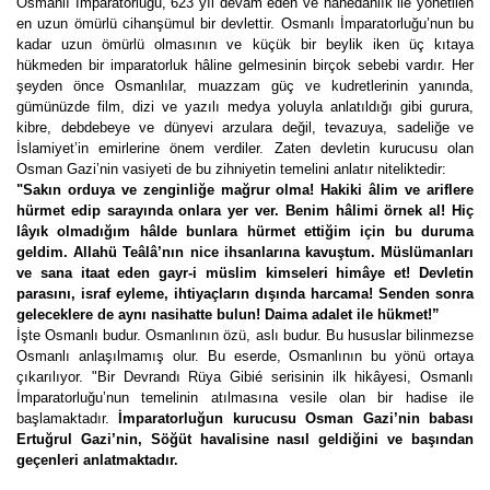
Osmanlı İmparatorluğu, 623 yıl devam eden ve hanedanlık ile yönetilen
en uzun ömürlü cihanşümul bir devlettir. Osmanlı İmparatorluğu’nun bu
kadar uzun ömürlü olmasının ve küçük bir beylik iken üç kıtaya
hükmeden bir imparatorluk hâline gelmesinin birçok sebebi vardır. Her
şeyden önce Osmanlılar, muazzam güç ve kudretlerinin yanında,
gümünüzde film, dizi ve yazılı medya yoluyla anlatıldığı gibi gurura,
kibre, debdebeye ve dünyevi arzulara değil, tevazuya, sadeliğe ve
İslamiyet’in emirlerine önem verdiler. Zaten devletin kurucusu olan
Osman Gazi’nin vasiyeti de bu zihniyetin temelini anlatır niteliktedir:
"Sakın orduya ve zenginliğe mağrur olma! Hakiki âlim ve ariflere
hürmet edip sarayında onlara yer ver. Benim hâlimi örnek al! Hiç
lâyık olmadığım hâlde bunlara hürmet ettiğim için bu duruma
geldim. Allahü Teâlâ’nın nice ihsanlarına kavuştum. Müslümanları
ve sana itaat eden gayr-i müslim kimseleri himâye et! Devletin
parasını, israf eyleme, ihtiyaçların dışında harcama! Senden sonra
geleceklere de aynı nasihatte bulun! Daima adalet ile hükmet!”
İşte Osmanlı budur. Osmanlının özü, aslı budur. Bu hususlar bilinmezse
Osmanlı anlaşılmamış olur. Bu eserde, Osmanlının bu yönü ortaya
çıkarılıyor. "Bir Devrandı Rüya Gibié serisinin ilk hikâyesi, Osmanlı
İmparatorluğu’nun temelinin atılmasına vesile olan bir hadise ile
başlamaktadır.
İmparatorluğun kurucusu Osman Gazi’nin babası
Ertuğrul Gazi’nin, Söğüt havalisine nasıl geldiğini ve başından
geçenleri anlatmaktadır.