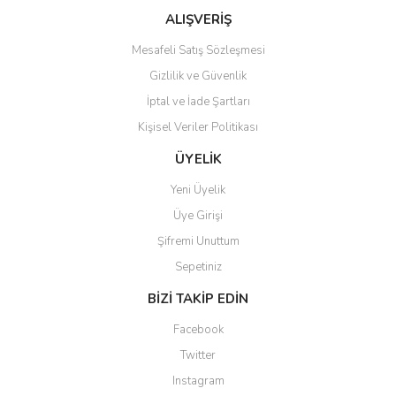
Ürün fiyatı diğer sitelerden daha pahalı.
ALIŞVERİŞ
Bu ürüne benzer farklı alternatifler olmalı.
Mesafeli Satış Sözleşmesi
Gizlilik ve Güvenlik
İptal ve İade Şartları
Kişisel Veriler Politikası
Gönder
ÜYELİK
Yeni Üyelik
Üye Girişi
Şifremi Unuttum
Sepetiniz
BİZİ TAKİP EDİN
Facebook
Twitter
Instagram