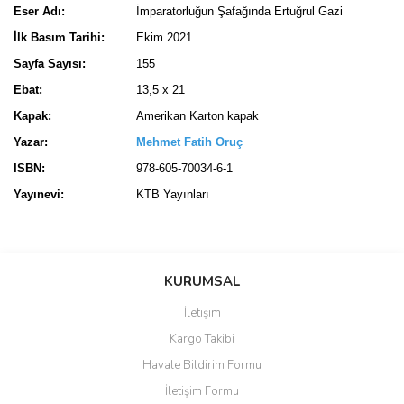
Eser Adı:
İmparatorluğun Şafağında Ertuğrul Gazi
İlk Basım Tarihi:
Ekim 2021
Sayfa Sayısı:
155
Ebat:
13,5 x 21
Kapak:
Amerikan Karton kapak
Yazar:
Mehmet Fatih Oruç
ISBN:
978-605-70034-6-1
Yayınevi:
KTB Yayınları
Bu ürünün fiyat bilgisi, resim, ürün açıklamalarında ve diğer
konularda yetersiz gördüğünüz noktaları öneri formunu kullanarak
Bu ürüne ilk yorumu siz yapın!
KURUMSAL
tarafımıza iletebilirsiniz.
Görüş ve önerileriniz için teşekkür ederiz.
İletişim
Yorum Yaz
Kargo Takibi
Ürün resmi kalitesiz, bozuk veya görüntülenemiyor.
Havale Bildirim Formu
Ürün açıklamasında eksik bilgiler bulunuyor.
İletişim Formu
Ürün bilgilerinde hatalar bulunuyor.