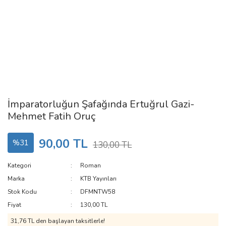
İmparatorluğun Şafağında Ertuğrul Gazi-
Mehmet Fatih Oruç
90,00 TL
%31
130,00 TL
Kategori
Roman
Marka
KTB Yayınları
Stok Kodu
DFMNTW58
Fiyat
130,00 TL
31,76 TL den başlayan taksitlerle!