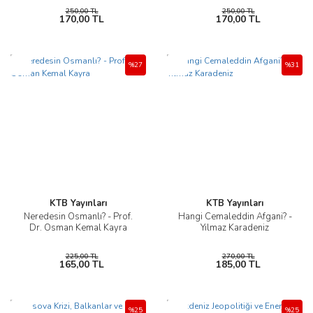
250,00 TL
250,00 TL
170,00 TL
170,00 TL
Yeni
Yeni
%27
%31
KTB Yayınları
KTB Yayınları
Neredesin Osmanlı? - Prof.
Hangi Cemaleddin Afgani? -
Dr. Osman Kemal Kayra
Yılmaz Karadeniz
225,00 TL
270,00 TL
165,00 TL
185,00 TL
Yeni
Yeni
%25
%25