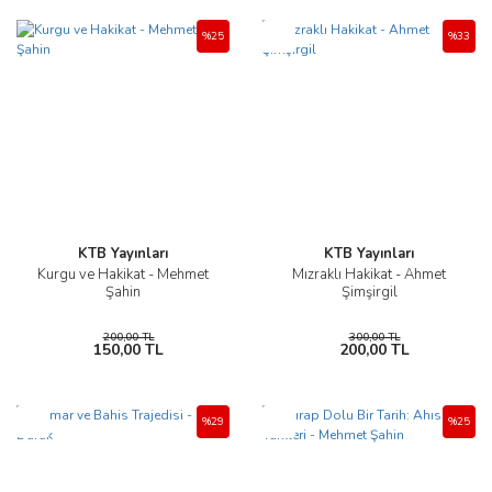
Yeni
%25
%33
KTB Yayınları
KTB Yayınları
Kurgu ve Hakikat - Mehmet
Mızraklı Hakikat - Ahmet
Şahin
Şimşirgil
200,00 TL
300,00 TL
150,00 TL
200,00 TL
Yeni
Yeni
%29
%25