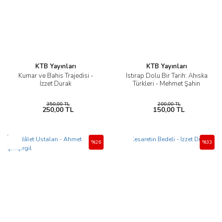
KTB Yayınları
KTB Yayınları
Kumar ve Bahis Trajedisi -
Istırap Dolu Bir Tarih: Ahıska
İzzet Durak
Türkleri - Mehmet Şahin
350,00 TL
200,00 TL
250,00 TL
150,00 TL
Yeni
Yeni
%26
%33