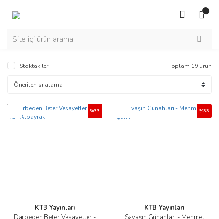
Stoktakiler
Toplam 19 ürün
Yeni
Yeni
%33
%33
KTB Yayınları
KTB Yayınları
Darbeden Beter Vesayetler -
Savaşın Günahları - Mehmet