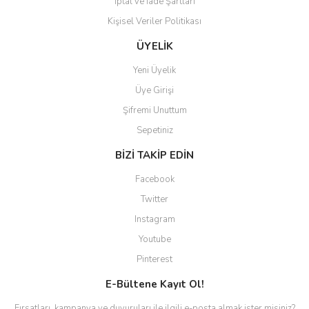
İptal ve İade Şartları
Kişisel Veriler Politikası
ÜYELİK
Yeni Üyelik
Üye Girişi
Şifremi Unuttum
Sepetiniz
BİZİ TAKİP EDİN
Facebook
Twitter
Instagram
Youtube
Pinterest
E-Bültene Kayıt Ol!
Fırsatları, kampanya ve duyuruları ile ilgili e-posta almak ister misiniz?