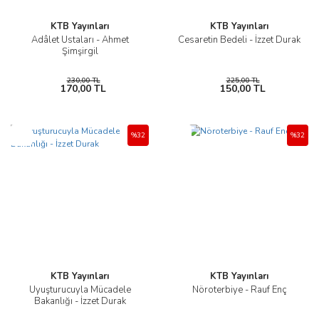
KTB Yayınları
KTB Yayınları
Adâlet Ustaları - Ahmet
Cesaretin Bedeli - İzzet Durak
Şimşirgil
230,00 TL
225,00 TL
170,00 TL
150,00 TL
Yeni
Yeni
%32
%32
KTB Yayınları
KTB Yayınları
Uyuşturucuyla Mücadele
Nöroterbiye - Rauf Enç
Bakanlığı - İzzet Durak