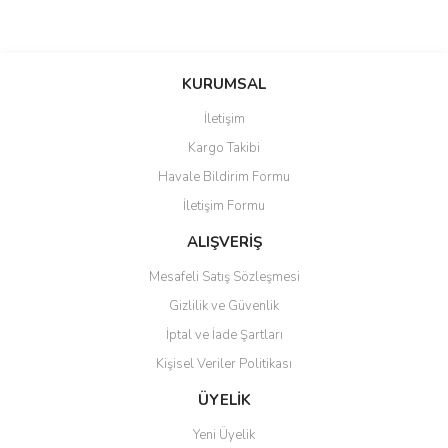
Bu ürünün fiyat bilgisi, resim, ürün açıklamalarında ve diğer
konularda yetersiz gördüğünüz noktaları öneri formunu kullanarak
Bu ürüne ilk yorumu siz yapın!
KURUMSAL
tarafımıza iletebilirsiniz.
Görüş ve önerileriniz için teşekkür ederiz.
İletişim
Yorum Yaz
Kargo Takibi
Ürün resmi kalitesiz, bozuk veya görüntülenemiyor.
Havale Bildirim Formu
Ürün açıklamasında eksik bilgiler bulunuyor.
İletişim Formu
Ürün bilgilerinde hatalar bulunuyor.
Ürün fiyatı diğer sitelerden daha pahalı.
ALIŞVERİŞ
Bu ürüne benzer farklı alternatifler olmalı.
Mesafeli Satış Sözleşmesi
Gizlilik ve Güvenlik
İptal ve İade Şartları
Kişisel Veriler Politikası
Gönder
ÜYELİK
Yeni Üyelik