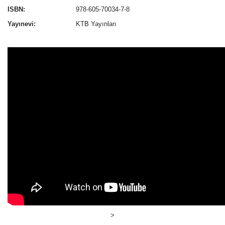
ISBN:
978-605-70034-7-8
Yayınevi:
KTB Yayınları
>