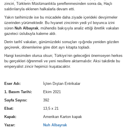
zinciri, Türklerin Müslümanlıkla şereflenmesinden sonra da, Haçlı
saldırılarıyla eklenen halkalarla devam etti.
Yakın tarihimizde ise bu mücadele daha ziyade içerideki devşirmeler
üzerinden yürümektedir. Bu hıyanet zincirinin yedi yıl boyunca izini
süren
Nuh Albayrak
, mühendis bakışıyla analiz ettiği ibretlik vakaları
gazeteci üslubuyla kaleme aldı.
Derin tarihî vakaları, günümüzdeki sonuçları ışığında yeniden gözden
geçirerek, dönemlerine göre dört ayrı kitapta topladı.
Hangi kesimden olursa olsun; Türkiye’nin geleceğini önemseyen herkes
bu gerçekleri öğrenmeli ve yeni nesillere aktarmalıdır. Aksi takdirde bu
emperyalist zincir hepimizi kuşatacaktır.
Eser Adı:
İçten Dıştan Entrikalar
1. Basım Tarihi:
Ekim 2021
Sayfa Sayısı:
392
Ebat:
13,5 x 21
Kapak:
Amerikan Karton kapak
Yazar:
Nuh Albayrak