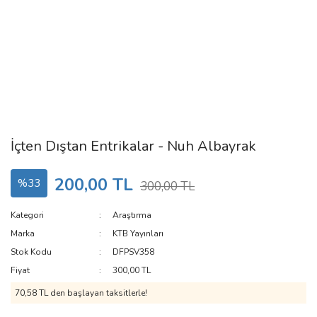
İçten Dıştan Entrikalar - Nuh Albayrak
200,00 TL
%33
300,00 TL
Kategori
Araştırma
Marka
KTB Yayınları
Stok Kodu
DFPSV358
Fiyat
300,00 TL
70,58 TL den başlayan taksitlerle!