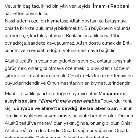
Velilerin baş tacı, ikinci bin yılın yenileyicisi
İmam-ı Rabbani
hazretleri buyurdu ki:
Nasihatlerin özü, en kıymetlisi; Allah dostları ile buluşmayı,
onlarla birlikte bulunmayı bildirmektir. Bu büyüklerin yolunda
gitmedikçe, kurtuluş olamaz. Bunların anladıklarına tâbi
olmadıkça, saadete kavuşulamaz. Allah dostu olmak da Ehl-i
sünnet vel-cemaatin doğru yoluna sarılmaya bağlıdır.
Allahü teâlâ’nın yolundan gidenleri sevmek, onlarla tanışmak,
görüşmek, onlar gibi olmaya özenmek, o büyüklerin sözlerini
işitmek ve kitaplarını okumak, Cenab-ı Hakk’ın nimetlerinin en
büyüklerindendir ve O’nun ihsanlarının en kıymetlilerindendir.
Muhbir-i sadık, yani hep doğru söyleyici olan
Muhammed
aleyhisselâm
,
"Elmer'ü me'a men ehabbe”
buyurdu. Yani,
kişi,
dünyada ve ahirette sevdiği ile beraber olur.
Bunun
için din büyüklerini seven kimse, onlar ile beraber olur. Onların
Allahü teâlâ’ya manevî olan yakınlığında, onlar gibi olur. Onlar
Allahü teâlâ’nın dostlarıdır. Onlarla yağmur yağdırılır. Onlarla