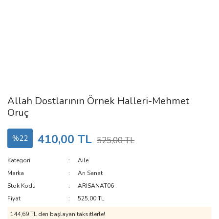
Allah Dostlarının Örnek Halleri-Mehmet
Oruç
410,00 TL
%22
525,00 TL
Kategori
Aile
Marka
Arı Sanat
Stok Kodu
ARISANAT06
Fiyat
525,00 TL
144,69 TL den başlayan taksitlerle!