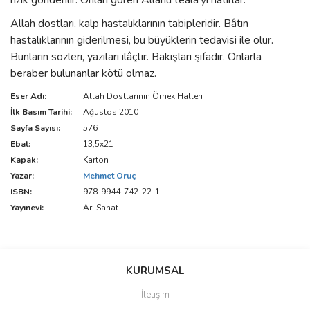
rızık gönderilir. Onları gören Allahü teâlâ’yı hatırlar.
Allah dostları, kalp hastalıklarının tabipleridir. Bâtın
hastalıklarının giderilmesi, bu büyüklerin tedavisi ile olur.
Bunların sözleri, yazıları ilâçtır. Bakışları şifadır. Onlarla
beraber bulunanlar kötü olmaz.
Eser Adı:
Allah Dostlarının Örnek Halleri
İlk Basım Tarihi:
Ağustos 2010
Sayfa Sayısı:
576
Ebat:
13,5x21
Kapak:
Karton
Yazar:
Mehmet Oruç
ISBN:
978-9944-742-22-1
Yayınevi:
Arı Sanat
Bu ürünün fiyat bilgisi, resim, ürün açıklamalarında ve diğer
konularda yetersiz gördüğünüz noktaları öneri formunu kullanarak
Bu ürüne ilk yorumu siz yapın!
KURUMSAL
tarafımıza iletebilirsiniz.
Görüş ve önerileriniz için teşekkür ederiz.
İletişim
Yorum Yaz