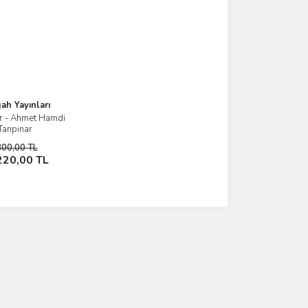
ah Yayınları
r - Ahmet Hamdi
İncele
Tanpınar
300,00 TL
Sepete Ekle
220,00 TL