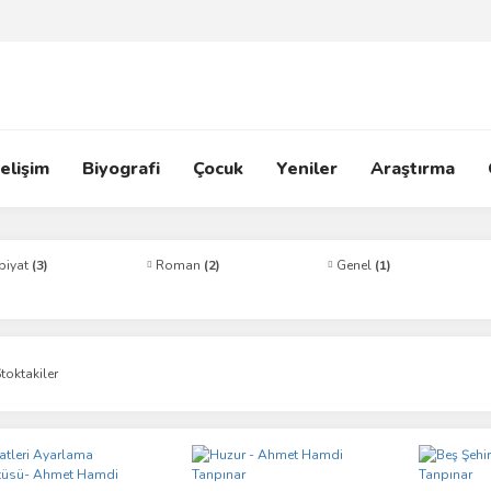
elişim
Biyografi
Çocuk
Yeniler
Araştırma
biyat
(3)
Roman
(2)
Genel
(1)
toktakiler