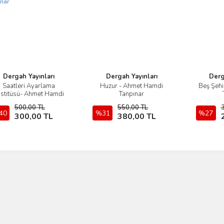
Dergah Yayınları
Dergah Yayınları
Derg
Saatleri Ayarlama
Huzur - Ahmet Hamdi
Beş Şehi
İncele
İncele
stitüsü- Ahmet Hamdi
Tanpınar
Tanpınar
500,00 TL
550,00 TL
40
Sepete Ekle
%31
Sepete Ekle
%27
300,00 TL
380,00 TL