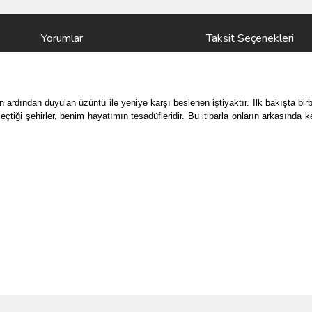
Yorumlar
Taksit Seçenekleri
ardından duyulan üzüntü ile yeniye karşı beslenen iştiyaktır. İlk bakışta bir
 seçtiği şehirler, benim hayatımın tesadüfleridir. Bu itibarla onların arkasınd
ve diğer konularda yetersiz gördüğünüz noktaları öneri formunu kullanarak taraf