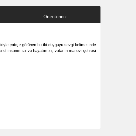
Önerileriniz
biriyle çatışır görünen bu iki duyguyu sevgi kelimesinde
a kendi insanımızı ve hayatımızı, vatanın manevi çehresi
ımıza iletebilirsiniz.