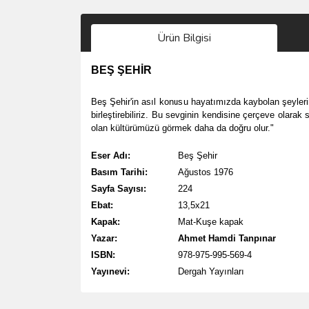
Ürün Bilgisi
BEŞ ŞEHİR
Beş Şehir'in asıl konusu hayatımızda kaybolan şeylerin 
birleştirebiliriz. Bu sevginin kendisine çerçeve olarak
olan kültürümüzü görmek daha da doğru olur."
Eser Adı:
Beş Şehir
Basım Tarihi:
Ağustos 1976
Sayfa Sayısı:
224
Ebat:
13,5x21
Kapak:
Mat-Kuşe kapak
Yazar:
Ahmet Hamdi Tanpınar
ISBN:
978-975-995-569-4
Yayınevi:
Dergah Yayınları
Bu ürünün fiyat bilgisi, resim, ürün açıklamalarında 