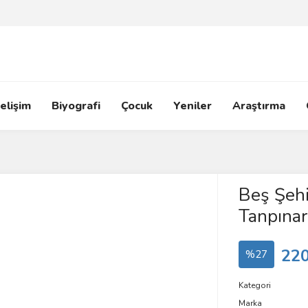
elişim
Biyografi
Çocuk
Yeniler
Araştırma
Beş Şeh
Tanpınar
220
%27
Kategori
Marka