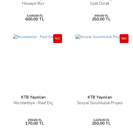
Hüseyin Boz
İzzet Durak
1.100,00 TL
350,00 TL
600,00 TL
250,00 TL
Yeni
%32
%80
KTB Yayınları
KTB Yayınları
Nöroterbiye - Rauf Enç
Sosyal Sorumluluk Projesi
250,00 TL
1.225,00 TL
170,00 TL
250,00 TL