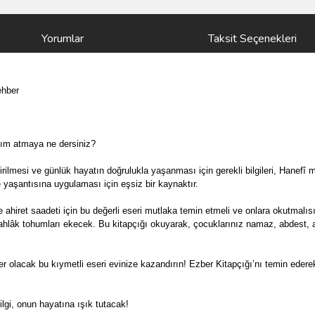
Yorumlar
Taksit Seçenekleri
ehber
adım atmaya ne dersiniz?
tirilmesi ve günlük hayatın doğrulukla yaşanması için gerekli bilgileri, Hanefî
 yaşantısına uygulaması için eşsiz bir kaynaktır.
hiret saadeti için bu değerli eseri mutlaka temin etmeli ve onlara okutmalısı
e ahlâk tohumları ekecek. Bu kitapçığı okuyarak, çocuklarınız namaz, abdest, a
r olacak bu kıymetli eseri evinize kazandırın! Ezber Kitapçığı’nı temin ederek
lgi, onun hayatına ışık tutacak!