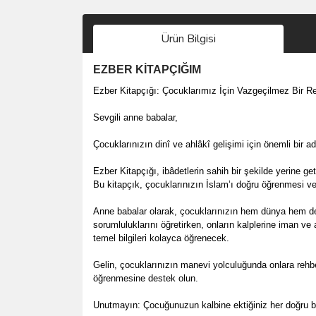
Ürün Bilgisi
EZBER KİTAPÇIĞIM
Ezber Kitapçığı: Çocuklarımız İçin Vazgeçilmez Bir R
Sevgili anne babalar,
Çocuklarınızın dinî ve ahlâkî gelişimi için önemli bir 
Ezber Kitapçığı, ibâdetlerin sahih bir şekilde yerine ge
Bu kitapçık, çocuklarınızın İslam’ı doğru öğrenmesi ve
Anne babalar olarak, çocuklarınızın hem dünya hem de a
sorumluluklarını öğretirken, onların kalplerine iman v
temel bilgileri kolayca öğrenecek.
Gelin, çocuklarınızın manevi yolculuğunda onlara rehbe
öğrenmesine destek olun.
Unutmayın: Çocuğunuzun kalbine ektiğiniz her doğru bi