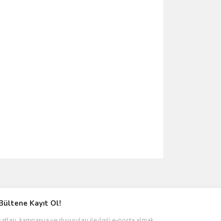
ımıza iletebilirsiniz.
Bültene Kayıt Ol!
satları, kampanya ve duyuruları ile ilgili e-posta almak