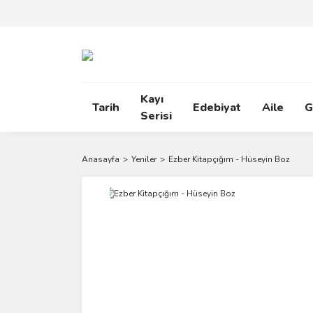
Kayı
Tarih
Edebiyat
Aile
G
Serisi
Anasayfa
Yeniler
Ezber Kitapçığım - Hüseyin Boz
Yeni