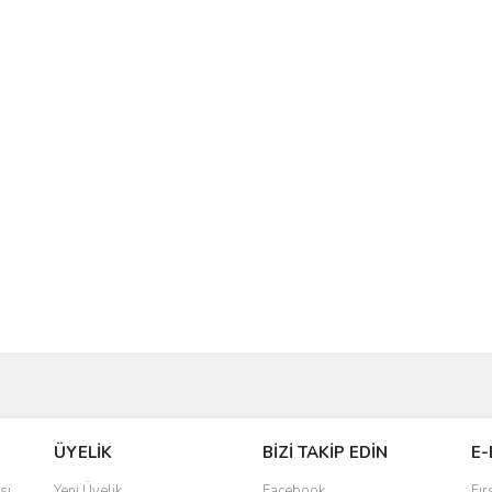
ve diğer konularda yetersiz gördüğünüz noktaları öneri formunu kullanarak taraf
Bu ürüne ilk yorumu siz yapın!
ÜYELİK
BİZİ TAKİP EDİN
E-
r.
Yorum Yaz
si
Yeni Üyelik
Facebook
Fır