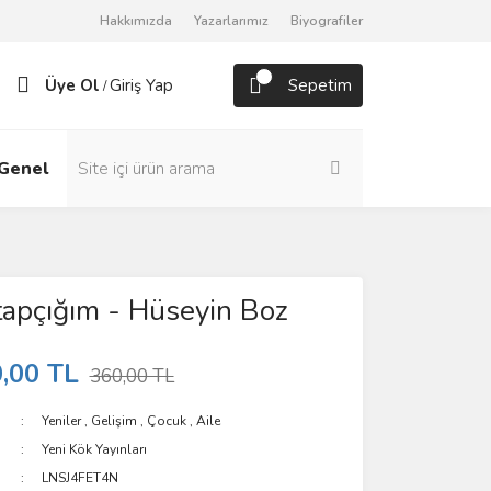
Hakkımızda
Yazarlarımız
Biyografiler
Üye Ol
Giriş Yap
Sepetim
/
Genel
Roman
tapçığım - Hüseyin Boz
,00 TL
360,00 TL
Yeniler
,
Gelişim
,
Çocuk
,
Aile
Yeni Kök Yayınları
LNSJ4FET4N