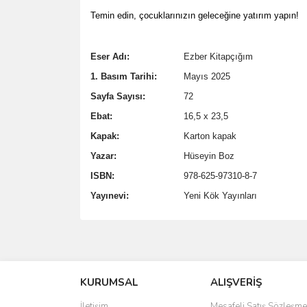
Temin edin, çocuklarınızın geleceğine yatırım yapın!
Eser Adı:
Ezber Kitapçığım
1. Basım Tarihi:
Mayıs 2025
Sayfa Sayısı:
72
Ebat:
16,5 x 23,5
Kapak:
Karton kapak
Yazar:
Hüseyin Boz
ISBN:
978-625-97310-8-7
Yayınevi:
Yeni Kök Yayınları
Bu ürünün fiyat bilgisi, resim, ürün açıklamalarında 
Görüş ve önerileriniz için teşekkür ederiz.
KURUMSAL
ALIŞVERİŞ
Ürün resmi kalitesiz, bozuk veya görüntülenemiyo
Ürün açıklamasında eksik bilgiler bulunuyor.
İletişim
Mesafeli Satış Sözleşme