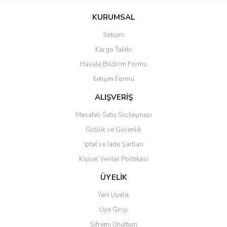
konularda yetersiz gördüğünüz noktaları öneri formunu kullanarak
Bu ürüne ilk yorumu siz yapın!
KURUMSAL
tarafımıza iletebilirsiniz.
Görüş ve önerileriniz için teşekkür ederiz.
İletişim
Yorum Yaz
Kargo Takibi
Ürün resmi kalitesiz, bozuk veya görüntülenemiyor.
Havale Bildirim Formu
Ürün açıklamasında eksik bilgiler bulunuyor.
İletişim Formu
Ürün bilgilerinde hatalar bulunuyor.
Ürün fiyatı diğer sitelerden daha pahalı.
ALIŞVERİŞ
Bu ürüne benzer farklı alternatifler olmalı.
Mesafeli Satış Sözleşmesi
Gizlilik ve Güvenlik
İptal ve İade Şartları
Kişisel Veriler Politikası
Gönder
ÜYELİK
Yeni Üyelik
Üye Girişi
Şifremi Unuttum