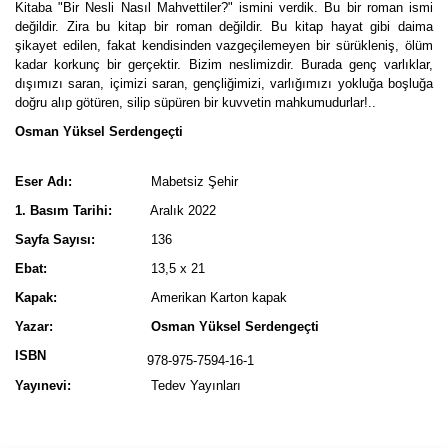
Kitaba "Bir Nesli Nasıl Mahvettiler?" ismini verdik. Bu bir roman ismi
değildir. Zira bu kitap bir roman değildir. Bu kitap hayat gibi daima
şikayet edilen, fakat kendisinden vazgeçilemeyen bir sürükleniş, ölüm
kadar korkunç bir gerçektir. Bizim neslimizdir. Burada genç varlıklar,
dışımızı saran, içimizi saran, gençliğimizi, varlığımızı yokluğa boşluğa
doğru alıp götüren, silip süpüren bir kuvvetin mahkumudurlar!..
Osman Yüksel Serdengeçti
Eser Adı:
Mabetsiz Şehir
1. Basım Tarihi:
Aralık 2022
Sayfa Sayısı:
136
Ebat:
13,5 x 21
Kapak:
Amerikan Karton kapak
Yazar:
Osman Yüksel Serdengeçti
ISBN
978-975-7594-16-1
Yayınevi:
Tedev Yayınları
Bu ürünün fiyat bilgisi, resim, ürün açıklamalarında ve diğer