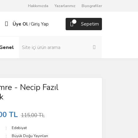
Hakkımızda
Yazarlarımız
Biyografiler
Üye Ol
Giriş Yap
Sepetim
/
Genel
Roman
re - Necip Fazıl
k
00 TL
115,00 TL
Edebiyat
Büyük Doğu Yayınları