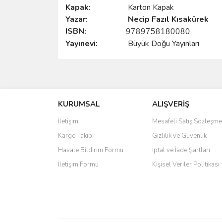
Kapak:
Karton Kapak
Yazar:
Necip Fazıl Kısakürek
ISBN:
9789758180080
Yayınevi:
Büyük Doğu Yayınları
Bu ürünün fiyat bilgisi, resim, ürün açıklamalarında 
Görüş ve önerileriniz için teşekkür ederiz.
KURUMSAL
ALIŞVERİŞ
Ürün resmi kalitesiz, bozuk veya görüntülenemiyo
Ürün açıklamasında eksik bilgiler bulunuyor.
İletişim
Mesafeli Satış Sözleşme
Ürün bilgilerinde hatalar bulunuyor.
Kargo Takibi
Gizlilik ve Güvenlik
Ürün fiyatı diğer sitelerden daha pahalı.
Havale Bildirim Formu
İptal ve İade Şartları
Bu ürüne benzer farklı alternatifler olmalı.
İletişim Formu
Kişisel Veriler Politikası