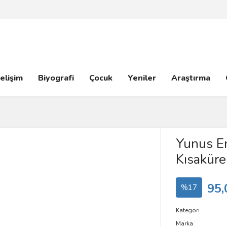
elişim
Biyografi
Çocuk
Yeniler
Araştırma
Yunus Em
Kısaküre
95,
%17
Kategori
Marka