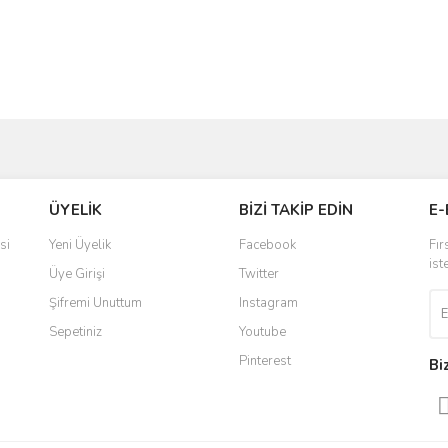
ve diğer konularda yetersiz gördüğünüz noktaları öneri formunu kullanarak taraf
Bu ürüne ilk yorumu siz yapın!
ÜYELİK
BİZİ TAKİP EDİN
E-
r.
Yorum Yaz
si
Yeni Üyelik
Facebook
Fır
ist
Üye Girişi
Twitter
Şifremi Unuttum
Instagram
Sepetiniz
Youtube
Pinterest
Bi