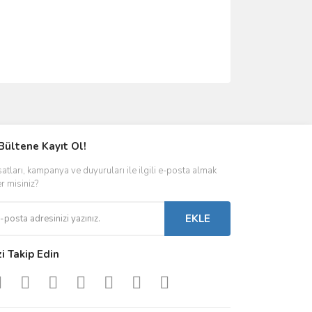
ımıza iletebilirsiniz.
Bültene Kayıt Ol!
satları, kampanya ve duyuruları ile ilgili e-posta almak
er misiniz?
EKLE
zi Takip Edin