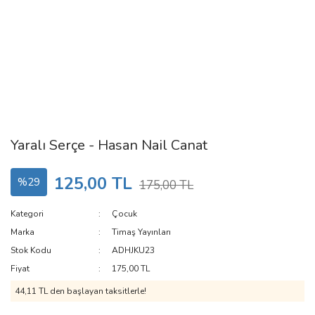
Yaralı Serçe - Hasan Nail Canat
125,00 TL
%29
175,00 TL
Kategori
Çocuk
Marka
Timaş Yayınları
Stok Kodu
ADHJKU23
Fiyat
175,00 TL
44,11 TL den başlayan taksitlerle!