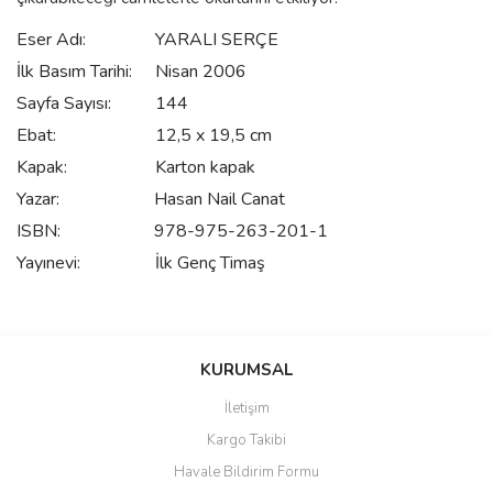
Eser Adı:
YARALI SERÇE
İlk Basım Tarihi:
Nisan 2006
Sayfa Sayısı:
144
Ebat:
12,5 x 19,5 cm
Kapak:
Karton kapak
Yazar:
Hasan Nail Canat
ISBN:
978-975-263-201-1
Yayınevi:
İlk Genç Timaş
Bu ürünün fiyat bilgisi, resim, ürün açıklamalarında ve diğer
konularda yetersiz gördüğünüz noktaları öneri formunu kullanarak
Bu ürüne ilk yorumu siz yapın!
KURUMSAL
tarafımıza iletebilirsiniz.
Görüş ve önerileriniz için teşekkür ederiz.
İletişim
Yorum Yaz
Kargo Takibi
Ürün resmi kalitesiz, bozuk veya görüntülenemiyor.
Havale Bildirim Formu
Ürün açıklamasında eksik bilgiler bulunuyor.