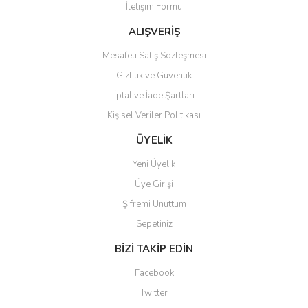
İletişim Formu
Ürün bilgilerinde hatalar bulunuyor.
Ürün fiyatı diğer sitelerden daha pahalı.
ALIŞVERİŞ
Bu ürüne benzer farklı alternatifler olmalı.
Mesafeli Satış Sözleşmesi
Gizlilik ve Güvenlik
İptal ve İade Şartları
Kişisel Veriler Politikası
Gönder
ÜYELİK
Yeni Üyelik
Üye Girişi
Şifremi Unuttum
Sepetiniz
BİZİ TAKİP EDİN
Facebook
Twitter