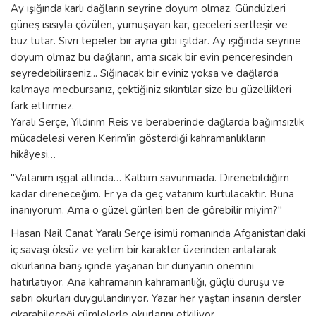
Ay ışığında karlı dağların seyrine doyum olmaz. Gündüzleri
güneş ısısıyla çözülen, yumuşayan kar, geceleri sertleşir ve
buz tutar. Sivri tepeler bir ayna gibi ışıldar. Ay ışığında seyrine
doyum olmaz bu dağların, ama sıcak bir evin penceresinden
seyredebilirseniz... Sığınacak bir eviniz yoksa ve dağlarda
kalmaya mecbursanız, çektiğiniz sıkıntılar size bu güzellikleri
fark ettirmez.
Yaralı Serçe, Yıldırım Reis ve beraberinde dağlarda bağımsızlık
mücadelesi veren Kerim’in gösterdiği kahramanlıkların
hikâyesi…
"Vatanım işgal altında… Kalbim savunmada. Direnebildiğim
kadar direneceğim. Er ya da geç vatanım kurtulacaktır. Buna
inanıyorum. Ama o güzel günleri ben de görebilir miyim?"
Hasan Nail Canat Yaralı Serçe isimli romanında Afganistan’daki
iç savaşı öksüz ve yetim bir karakter üzerinden anlatarak
okurlarına barış içinde yaşanan bir dünyanın önemini
hatırlatıyor. Ana kahramanın kahramanlığı, güçlü duruşu ve
sabrı okurları duygulandırıyor. Yazar her yaştan insanın dersler
çıkarabileceği cümlelerle okurlarını etkiliyor.