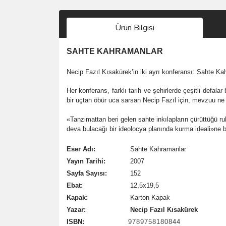
Ürün Bilgisi
SAHTE KAHRAMANLAR
Necip Fazıl Kısakürek’in iki ayrı konferansı: Sahte Kah
Her konferans, farklı tarih ve şehirlerde çeşitli defal
bir uçtan öbür uca sarsan Necip Fazıl için, mevzuu ne 
«Tanzimattan beri gelen sahte inkılapların çürüttüğü
deva bulacağı bir ideolocya planında kurma ideali»ne ba
Eser Adı:
Sahte Kahramanlar
Yayın Tarihi:
2007
Sayfa Sayısı:
152
Ebat:
12,5x19,5
Kapak:
Karton Kapak
Yazar:
Necip Fazıl Kısakürek
ISBN:
9789758180844