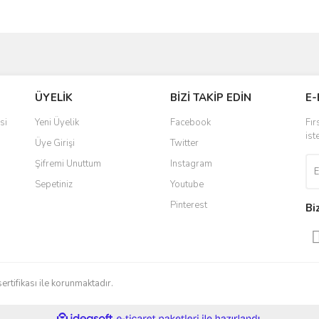
ve diğer konularda yetersiz gördüğünüz noktaları öneri formunu kullanarak taraf
Bu ürüne ilk yorumu siz yapın!
ÜYELİK
BİZİ TAKİP EDİN
E-
r.
Yorum Yaz
si
Yeni Üyelik
Facebook
Fır
ist
Üye Girişi
Twitter
Şifremi Unuttum
Instagram
Sepetiniz
Youtube
Pinterest
Bi
Gönder
sertifikası ile korunmaktadır.
ile
ideasoft
e-