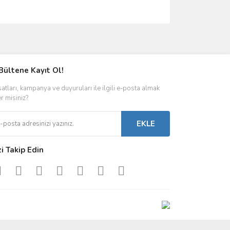
ımıza iletebilirsiniz.
Bültene Kayıt Ol!
satları, kampanya ve duyuruları ile ilgili e-posta almak
er misiniz?
EKLE
zi Takip Edin