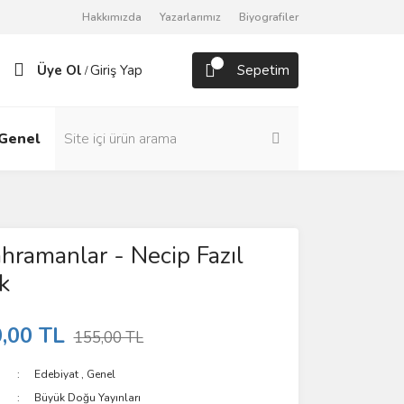
Hakkımızda
Yazarlarımız
Biyografiler
Üye Ol
Giriş Yap
Sepetim
/
Genel
Roman
hramanlar - Necip Fazıl
k
,00 TL
155,00 TL
Edebiyat
,
Genel
Büyük Doğu Yayınları