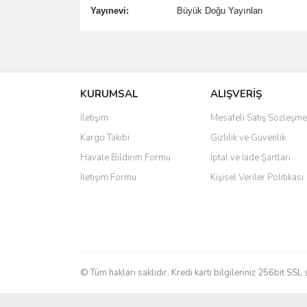
Yayınevi:
Büyük Doğu Yayınları
Bu ürünün fiyat bilgisi, resim, ürün açıklamalarında 
Görüş ve önerileriniz için teşekkür ederiz.
KURUMSAL
ALIŞVERİŞ
Ürün resmi kalitesiz, bozuk veya görüntülenemiyo
Ürün açıklamasında eksik bilgiler bulunuyor.
İletişim
Mesafeli Satış Sözleşme
Ürün bilgilerinde hatalar bulunuyor.
Kargo Takibi
Gizlilik ve Güvenlik
Ürün fiyatı diğer sitelerden daha pahalı.
Havale Bildirim Formu
İptal ve İade Şartları
Bu ürüne benzer farklı alternatifler olmalı.
İletişim Formu
Kişisel Veriler Politikası
© Tüm hakları saklıdır. Kredi kartı bilgileriniz 256bit SSL 