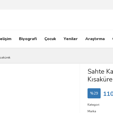
elişim
Biyografi
Çocuk
Yeniler
Araştırma
ısakürek
Sahte Ka
Kısaküre
110
%29
Kategori
Marka