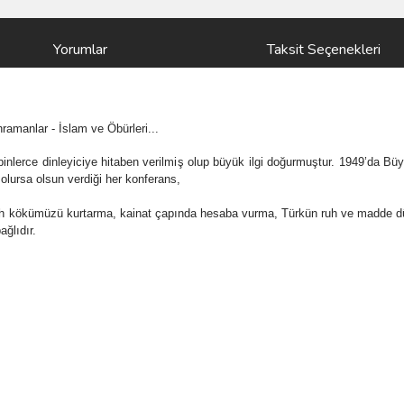
Yorumlar
Taksit Seçenekleri
ramanlar - İslam ve Öbürleri...
ar binlerce dinleyiciye hitaben verilmiş olup büyük ilgi doğurmuştur. 1949’da
olursa olsun verdiği her konferans,
 ruh kökümüzü kurtarma, kainat çapında hesaba vurma, Türkün ruh ve madde dü
ğlıdır.