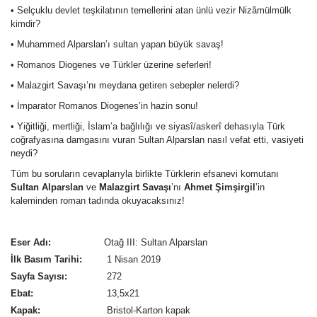
• Selçuklu devlet teşkilatının temellerini atan ünlü vezir Nizâmülmülk
kimdir?
• Muhammed Alparslan’ı sultan yapan büyük savaş!
• Romanos Diogenes ve Türkler üzerine seferleri!
• Malazgirt Savaşı’nı meydana getiren sebepler nelerdi?
• İmparator Romanos Diogenes’in hazin sonu!
• Yiğitliği, mertliği, İslam’a bağlılığı ve siyasî/askerî dehasıyla Türk
coğrafyasına damgasını vuran Sultan Alparslan nasıl vefat etti, vasiyeti
neydi?
Tüm bu soruların cevaplarıyla birlikte Türklerin efsanevi komutanı
Sultan Alparslan
ve
Malazgirt Savaşı
’nı
Ahmet Şimşirgil
’in
kaleminden roman tadında okuyacaksınız!
Eser Adı:
Otağ III: Sultan Alparslan
İlk Basım Tarihi:
1 Nisan 2019
Sayfa Sayısı:
272
Ebat:
13,5x21
Kapak:
Bristol-Karton kapak