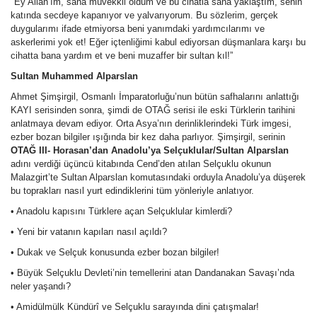
"Ey Allâh’ım, sana müvekkil oldum ve bu cihatla sana yaklaştım, senin
katında secdeye kapanıyor ve yalvarıyorum. Bu sözlerim, gerçek
duygularımı ifade etmiyorsa beni yanımdaki yardımcılarımı ve
askerlerimi yok et! Eğer içtenliğimi kabul ediyorsan düşmanlara karşı bu
cihatta bana yardım et ve beni muzaffer bir sultan kıl!”
Sultan Muhammed Alparslan
Ahmet Şimşirgil, Osmanlı İmparatorluğu’nun bütün safhalarını anlattığı
KAYI serisinden sonra, şimdi de OTAĞ serisi ile eski Türklerin tarihini
anlatmaya devam ediyor. Orta Asya’nın derinliklerindeki Türk imgesi,
ezber bozan bilgiler ışığında bir kez daha parlıyor. Şimşirgil, serinin
OTAĞ III- Horasan’dan Anadolu’ya Selçuklular/Sultan Alparslan
adını verdiği üçüncü kitabında Cend’den atılan Selçuklu okunun
Malazgirt’te Sultan Alparslan komutasındaki orduyla Anadolu’ya düşerek
bu toprakları nasıl yurt edindiklerini tüm yönleriyle anlatıyor.
• Anadolu kapısını Türklere açan Selçuklular kimlerdi?
• Yeni bir vatanın kapıları nasıl açıldı?
• Dukak ve Selçuk konusunda ezber bozan bilgiler!
• Büyük Selçuklu Devleti’nin temellerini atan Dandanakan Savaşı’nda
neler yaşandı?
• Amidülmülk Kündürî ve Selçuklu sarayında dini çatışmalar!