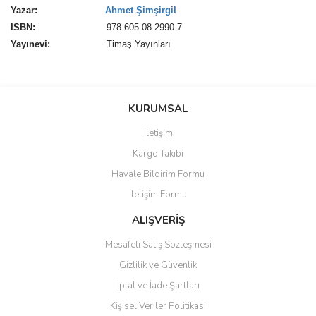
Yazar:
Ahmet Şimşirgil
ISBN:
978-605-08-2990-7
Yayınevi:
Timaş Yayınları
Bu ürünün fiyat bilgisi, resim, ürün açıklamalarında ve diğer
konularda yetersiz gördüğünüz noktaları öneri formunu kullanarak
Bu ürüne ilk yorumu siz yapın!
KURUMSAL
tarafımıza iletebilirsiniz.
Görüş ve önerileriniz için teşekkür ederiz.
İletişim
Yorum Yaz
Kargo Takibi
Ürün resmi kalitesiz, bozuk veya görüntülenemiyor.
Havale Bildirim Formu
Ürün açıklamasında eksik bilgiler bulunuyor.
İletişim Formu
Ürün bilgilerinde hatalar bulunuyor.
Ürün fiyatı diğer sitelerden daha pahalı.
ALIŞVERİŞ
Bu ürüne benzer farklı alternatifler olmalı.
Mesafeli Satış Sözleşmesi
Gizlilik ve Güvenlik
İptal ve İade Şartları
Kişisel Veriler Politikası