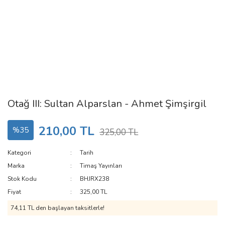
Otağ III: Sultan Alparslan - Ahmet Şimşirgil
210,00 TL
%35
325,00 TL
Kategori
Tarih
Marka
Timaş Yayınları
Stok Kodu
BHJRX238
Fiyat
325,00 TL
74,11 TL den başlayan taksitlerle!