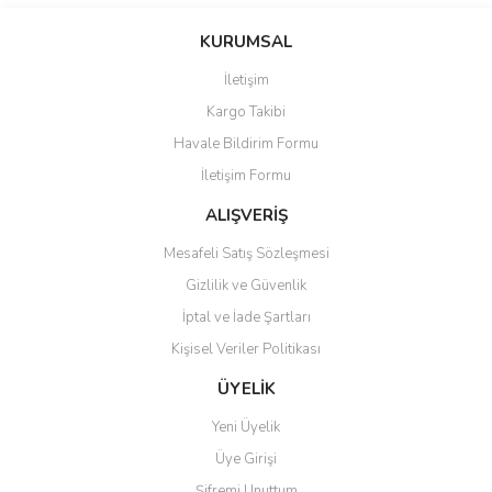
konularda yetersiz gördüğünüz noktaları öneri formunu kullanarak
Bu ürüne ilk yorumu siz yapın!
tarafımıza iletebilirsiniz.
KURUMSAL
Görüş ve önerileriniz için teşekkür ederiz.
İletişim
Yorum Yaz
Ürün resmi kalitesiz, bozuk veya görüntülenemiyor.
Kargo Takibi
Ürün açıklamasında eksik bilgiler bulunuyor.
Havale Bildirim Formu
Ürün bilgilerinde hatalar bulunuyor.
İletişim Formu
Ürün fiyatı diğer sitelerden daha pahalı.
ALIŞVERİŞ
Bu ürüne benzer farklı alternatifler olmalı.
Mesafeli Satış Sözleşmesi
Gizlilik ve Güvenlik
İptal ve İade Şartları
Kişisel Veriler Politikası
Gönder
ÜYELİK
Yeni Üyelik
Üye Girişi
Şifremi Unuttum