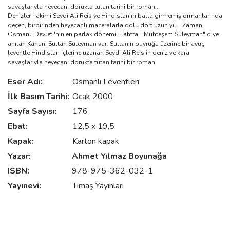
savaşlarıyla heyecanı dorukta tutan tarihi bir roman...
Denizler hakimi Seydi Ali Reis ve Hindistan′ın balta girmemiş ormanlarında
geçen, birbirinden heyecanlı maceralarla dolu dört uzun yıl... Zaman,
Osmanlı Devleti′nin en parlak dönemi...Tahtta, "Muhteşem Süleyman" diye
anılan Kanuni Sultan Süleyman var. Sultanın buyruğu üzerine bir avuç
leventle Hindistan içlerine uzanan Seydi Ali Reis'in deniz ve kara
savaşlarıyla heyecanı dorukta tutan tarihî bir roman.
Eser Adı:
Osmanlı Leventleri
İlk Basım Tarihi:
Ocak 2000
Sayfa Sayısı:
176
Ebat:
12,5 x 19,5
Kapak:
Karton kapak
Yazar:
Ahmet Yılmaz
Boyunağa
ISBN:
978-975-362-032-1
Yayınevi:
Timaş Yayınları
Bu ürünün fiyat bilgisi, resim, ürün açıklamalarında ve diğer