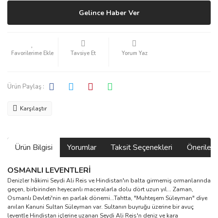
Gelince Haber Ver
Tavsiye Et
Yorum Yaz
Ürün Paylaş :
Karşılaştır
Ürün Bilgisi
Yorumlar
Taksit Seçenekleri
Önerilerin
OSMANLI LEVENTLERİ
Denizler hâkimi Seydi Ali Reis ve Hindistan′ın balta girmemiş ormanlarında
geçen, birbirinden heyecanlı maceralarla dolu dört uzun yıl... Zaman,
Osmanlı Devleti′nin en parlak dönemi...Tahtta, "Muhteşem Süleyman" diye
anılan Kanuni Sultan Süleyman var. Sultanın buyruğu üzerine bir avuç
leventle Hindistan içlerine uzanan Seydi Ali Reis'n deniz ve kara