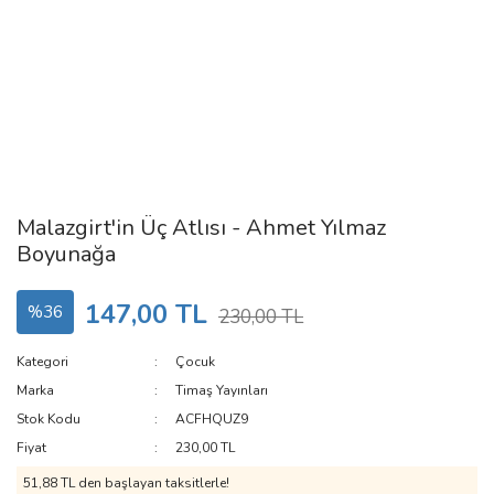
Malazgirt'in Üç Atlısı - Ahmet Yılmaz
Boyunağa
147,00 TL
%36
230,00 TL
Kategori
Çocuk
Marka
Timaş Yayınları
Stok Kodu
ACFHQUZ9
Fiyat
230,00 TL
51,88 TL den başlayan taksitlerle!