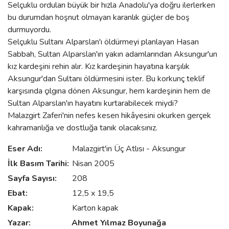
Selçuklu orduları büyük bir hızla Anadolu'ya doğru ilerlerken
bu durumdan hoşnut olmayan karanlık güçler de boş
durmuyordu.
Selçuklu Sultanı Alparslan'ı öldürmeyi planlayan Hasan
Sabbah, Sultan Alparslan'ın yakın adamlarından Aksungur'un
kız kardeşini rehin alır. Kız kardeşinin hayatına karşılık
Aksungur'dan Sultanı öldürmesini ister. Bu korkunç teklif
karşısında çılgına dönen Aksungur, hem kardeşinin hem de
Sultan Alparslan'ın hayatını kurtarabilecek miydi?
Malazgirt Zaferi'nin nefes kesen hikâyesini okurken gerçek
kahramanlığa ve dostluğa tanık olacaksınız.
Eser Adı:
Malazgirt'in Üç Atlısı - Aksungur
İlk Basım Tarihi:
Nisan 2005
Sayfa Sayısı:
208
Ebat:
12,5 x 19,5
Kapak:
Karton kapak
Yazar:
Ahmet Yılmaz
Boyunağa