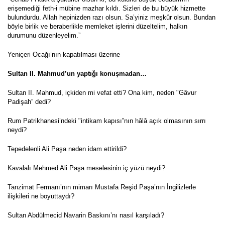
erişemediği feth-i mübine mazhar kıldı. Sizleri de bu büyük hizmette
bulundurdu. Allah hepinizden razı olsun. Sa’yiniz meşkûr olsun. Bundan
böyle birlik ve beraberlikle memleket işlerini düzeltelim, halkın
durumunu düzenleyelim.”
Yeniçeri Ocağı’nın kapatılması üzerine
Sultan II. Mahmud’un yaptığı konuşmadan…
Sultan II. Mahmud, içkiden mi vefat etti? Ona kim, neden "Gâvur
Padişah” dedi?
Rum Patrikhanesi’ndeki "intikam kapısı”nın hâlâ açık olmasının sırrı
neydi?
Tepedelenli Ali Paşa neden idam ettirildi?
Kavalalı Mehmed Ali Paşa meselesinin iç yüzü neydi?
Tanzimat Fermanı’nın mimarı Mustafa Reşid Paşa’nın İngilizlerle
ilişkileri ne boyuttaydı?
Sultan Abdülmecid Navarin Baskını’nı nasıl karşıladı?