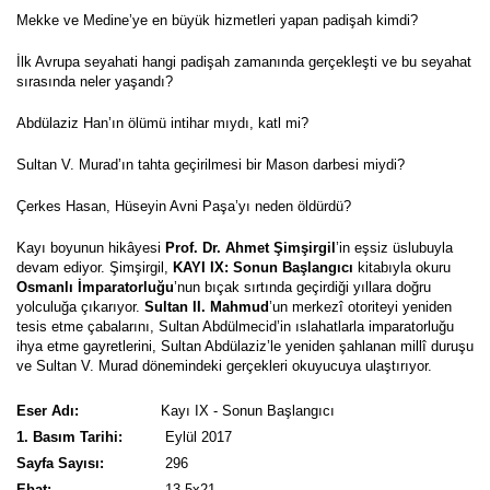
Mekke ve Medine’ye en büyük hizmetleri yapan padişah kimdi?
İlk Avrupa seyahati hangi padişah zamanında gerçekleşti ve bu seyahat
sırasında neler yaşandı?
Abdülaziz Han’ın ölümü intihar mıydı, katl mi?
Sultan V. Murad’ın tahta geçirilmesi bir Mason darbesi miydi?
Çerkes Hasan, Hüseyin Avni Paşa’yı neden öldürdü?
Kayı boyunun hikâyesi
Prof. Dr. Ahmet Şimşirgil
’in eşsiz üslubuyla
devam ediyor. Şimşirgil,
KAYI IX: Sonun Başlangıcı
kitabıyla okuru
Osmanlı İmparatorluğu
’nun bıçak sırtında geçirdiği yıllara doğru
yolculuğa çıkarıyor.
Sultan II. Mahmud
’un merkezî otoriteyi yeniden
tesis etme çabalarını, Sultan Abdülmecid’in ıslahatlarla imparatorluğu
ihya etme gayretlerini, Sultan Abdülaziz’le yeniden şahlanan millî duruşu
ve Sultan V. Murad dönemindeki gerçekleri okuyucuya ulaştırıyor.
Eser Adı:
Kayı IX - Sonun Başlangıcı
1. Basım Tarihi:
Eylül
2017
Sayfa Sayısı:
296
Ebat:
13,5x21