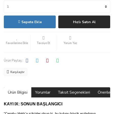
Sepete Ekle
Hızlı Satın Al
Tavsiye Et
Yorum Yaz
Ürün Paylaş :
Karşılaştır
Ürün Bilgisi
Yorumlar
Taksit Seçenekleri
Önerilerin
KAYI IX: SONUN BAŞLANGICI
"Cenab-ı Hakk’a şükürler olsun ki, bu kulunu büyük ecdadımın