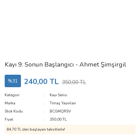
Kayı 9: Sonun Başlangıcı - Ahmet Şimşirgil
240,00 TL
%31
350,00 TL
Kategori
Kayı Serisi
Marka
Timaş Yayınları
Stok Kodu
BCGMQRSV
Fiyat
350,00 TL
84,70 TL den başlayan taksitlerle!