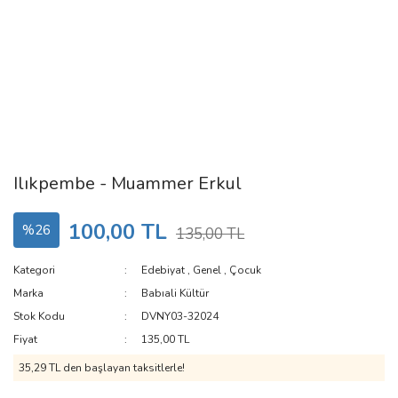
Ilıkpembe - Muammer Erkul
100,00 TL
%26
135,00 TL
Kategori
Edebiyat
,
Genel
,
Çocuk
Marka
Babıali Kültür
Stok Kodu
DVNY03-32024
Fiyat
135,00 TL
35,29 TL den başlayan taksitlerle!