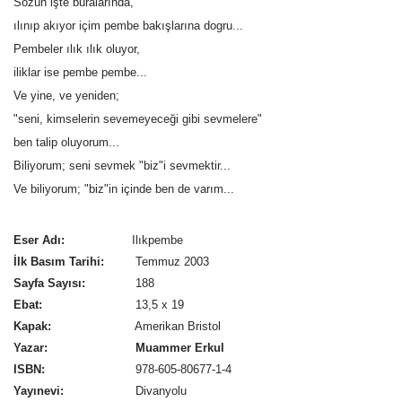
Sözün işte buralarında,
ılınıp akıyor içim pembe bakışlarına dogru...
Pembeler ılık ılık oluyor,
iliklar ise pembe pembe...
Ve yine, ve yeniden;
"seni, kimselerin sevemeyeceği gibi sevmelere"
ben talip oluyorum...
Biliyorum; seni sevmek "biz"i sevmektir...
Ve biliyorum; "biz"in içinde ben de varım...
Eser Adı:
Ilıkpembe
İlk Basım Tarihi:
Temmuz 2003
Sayfa Sayısı:
188
Ebat:
13,5 x 19
Kapak:
Amerikan Bristol
Yazar:
Muammer Erkul
ISBN:
978-605-80677-1-4
Yayınevi:
Divanyolu