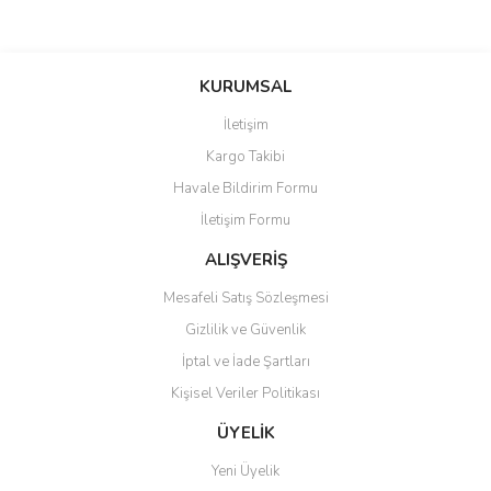
Bu ürünün fiyat bilgisi, resim, ürün açıklamalarında ve diğer
konularda yetersiz gördüğünüz noktaları öneri formunu kullanarak
Bu ürüne ilk yorumu siz yapın!
KURUMSAL
tarafımıza iletebilirsiniz.
Görüş ve önerileriniz için teşekkür ederiz.
İletişim
Yorum Yaz
Kargo Takibi
Ürün resmi kalitesiz, bozuk veya görüntülenemiyor.
Havale Bildirim Formu
Ürün açıklamasında eksik bilgiler bulunuyor.
İletişim Formu
Ürün bilgilerinde hatalar bulunuyor.
Ürün fiyatı diğer sitelerden daha pahalı.
ALIŞVERİŞ
Bu ürüne benzer farklı alternatifler olmalı.
Mesafeli Satış Sözleşmesi
Gizlilik ve Güvenlik
İptal ve İade Şartları
Kişisel Veriler Politikası
Gönder
ÜYELİK
Yeni Üyelik