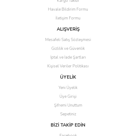
Kargo Takibi
Ürün resmi kalitesiz, bozuk veya görüntülenemiyor.
Havale Bildirim Formu
Ürün açıklamasında eksik bilgiler bulunuyor.
İletişim Formu
Ürün bilgilerinde hatalar bulunuyor.
Ürün fiyatı diğer sitelerden daha pahalı.
ALIŞVERİŞ
Bu ürüne benzer farklı alternatifler olmalı.
Mesafeli Satış Sözleşmesi
Gizlilik ve Güvenlik
İptal ve İade Şartları
Kişisel Veriler Politikası
Gönder
ÜYELİK
Yeni Üyelik
Üye Girişi
Şifremi Unuttum
Sepetiniz
BİZİ TAKİP EDİN
Facebook