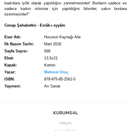
kadınlara iyilik olarak yapıldığını zannetmesinler! Bunların sadece ve
sadece kadını istismar için yapıldığını bilsinler, sakın bunlara
özenmesinler!"
Cenap Şehabettin - Evrâk-ı eyyâm
Eser Adı:
Huzurun Kaynağı Aile
İlk Basım Tarihi:
Mart 2018
Sayfa Sayısı:
568
Ebat:
13,5x21
Kapak:
Karton
Yazar:
Mehmet Oruç
ISBN:
978-975-85-2561-5
Yayınevi:
Arı Sanat
Bu ürünün fiyat bilgisi, resim, ürün açıklamalarında ve diğer
konularda yetersiz gördüğünüz noktaları öneri formunu kullanarak
Bu ürüne ilk yorumu siz yapın!
KURUMSAL
tarafımıza iletebilirsiniz.
Görüş ve önerileriniz için teşekkür ederiz.
İletişim
Yorum Yaz