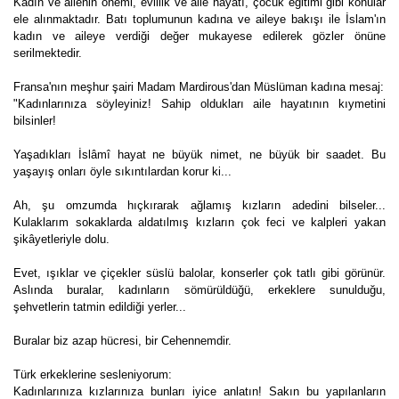
Kadın ve ailenin önemi, evlilik ve aile hayatı, çocuk eğitimi gibi konular
ele alınmaktadır. Batı toplumunun kadına ve aileye bakışı ile İslam'ın
kadın ve aileye verdiği değer mukayese edilerek gözler önüne
serilmektedir.
Fransa'nın meşhur şairi Madam Mardirous'dan Müslüman kadına mesaj:
"Kadınlarınıza söyleyiniz! Sahip oldukları aile hayatının kıymetini
bilsinler!
Yaşadıkları İslâmî hayat ne büyük nimet, ne büyük bir saadet. Bu
yaşayış onları öyle sıkıntılardan korur ki...
Ah, şu omzumda hıçkırarak ağlamış kızların adedini bilseler...
Kulaklarım sokaklarda aldatılmış kızların çok feci ve kalpleri yakan
şikâyetleriyle dolu.
Evet, ışıklar ve çiçekler süslü balolar, konserler çok tatlı gibi görünür.
Aslında buralar, kadınların sömürüldüğü, erkeklere sunulduğu,
şehvetlerin tatmin edildiği yerler...
Buralar biz azap hücresi, bir Cehennemdir.
Türk erkeklerine sesleniyorum:
Kadınlarınıza kızlarınıza bunları iyice anlatın! Sakın bu yapılanların