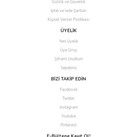
Gizlilik ve Güvenlik
İptal ve İade Şartları
Kişisel Veriler Politikası
Gönder
ÜYELİK
Yeni Üyelik
Üye Girişi
Şifremi Unuttum
Sepetiniz
BİZİ TAKİP EDİN
Facebook
Twitter
Instagram
Youtube
Pinterest
E-Bültene Kayıt Ol!