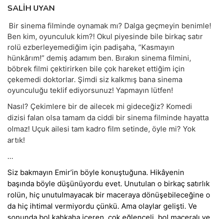
SALİH UYAN
Bir sinema filminde oynamak mı? Dalga geçmeyin benimle!
Ben kim, oyunculuk kim?! Okul piyesinde bile birkaç satır
rolü ezberleyemediğim için padişaha, “Kasmayın
hünkârım!” demiş adamım ben. Bırakın sinema filmini,
böbrek filmi çektirirken bile çok hareket ettiğim için
çekemedi doktorlar. Şimdi siz kalkmış bana sinema
oyunculuğu teklif ediyorsunuz! Yapmayın lütfen!
Nasıl? Çekimlere bir de ailecek mi gideceğiz? Komedi
dizisi falan olsa tamam da ciddi bir sinema filminde hayatta
olmaz! Uçuk ailesi tam kadro film setinde, öyle mi? Yok
artık!
…
Siz bakmayın Emir’in böyle konuştuğuna. Hikâyenin
başında böyle düşünüyordu evet. Unutulan o birkaç satırlık
rolün, hiç unutulmayacak bir maceraya dönüşebileceğine o
da hiç ihtimal vermiyordu çünkü. Ama olaylar gelişti. Ve
sonunda bol kahkaha içeren, çok eğlenceli, bol maceralı ve