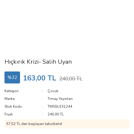
Hıçkırık Krizi- Salih Uyan
163,00 TL
%32
240,00 TL
Kategori
Çocuk
Marka
Timaş Yayınları
Stok Kodu
TMSSU151244
Fiyat
240,00 TL
57,52 TL den başlayan taksitlerle!