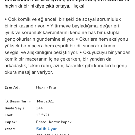
hıçkırıklı bir hikâye çıktı ortaya. Hıçks!
• Çok komik ve eğlenceli bir şekilde sosyal sorumluluk
bilinci kazandırıyor. • Yitirmeye başladığımız değerleri,
iyilik ve sorumluk kavramlarını kendine has bir üslupla
genç okurların gündemine alıyor. • Okurlara hem aksiyonu
yüksek bir macera hem esprili bir dil sunarak okuma
sevgisi ve alışkanlığını pekiştiriyor. • Okuyucuyu bir yandan
komik bir maceranın içine çekerken, bir yandan da
arkadaşlık, takım ruhu, azim, kararlılık gibi konularda genç
okura mesajlar veriyor.
Eser Adı:
Hıckırık Krizi
İlk Basım Tarihi:
Mart 2021
Sayfa Sayısı:
144
Ebat:
13,5x21
Kapak:
Bristol-Karton kapak
Salih Uyan
Yazar: