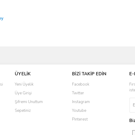
ey
ve diğer konularda yetersiz gördüğünüz noktaları öneri formunu kullanarak taraf
Bu ürüne ilk yorumu siz yapın!
ÜYELİK
BİZİ TAKİP EDİN
E-
r.
Yorum Yaz
si
Yeni Üyelik
Facebook
Fır
ist
Üye Girişi
Twitter
Şifremi Unuttum
Instagram
Sepetiniz
Youtube
Pinterest
Bi