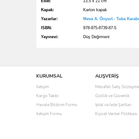
Ebat:
13,5 x 21 cm
Kapak:
Karton kapak
Yazarlar:
Meva A. Önyurt
- Tuba Karab
ISBN:
978-975-8739-87-5
Yayınevi:
Düş Değirmeni
Bu ürünün fiyat bilgisi, resim, ürün açıklamalarında 
Görüş ve önerileriniz için teşekkür ederiz.
KURUMSAL
ALIŞVERİŞ
Ürün resmi kalitesiz, bozuk veya görüntülenemiyo
Ürün açıklamasında eksik bilgiler bulunuyor.
İletişim
Mesafeli Satış Sözleşme
Ürün bilgilerinde hatalar bulunuyor.
Kargo Takibi
Gizlilik ve Güvenlik
Ürün fiyatı diğer sitelerden daha pahalı.
Havale Bildirim Formu
İptal ve İade Şartları
Bu ürüne benzer farklı alternatifler olmalı.
İletişim Formu
Kişisel Veriler Politikası