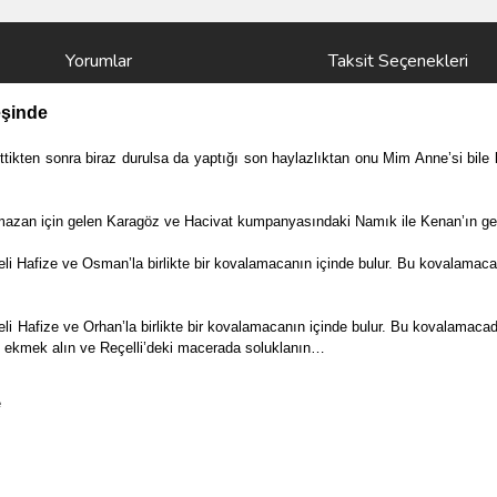
Yorumlar
Taksit Seçenekleri
eşinde
tikten sonra biraz durulsa da yaptığı son haylazlıktan onu Mim Anne’si bil
r. Ramazan için gelen Karagöz ve Hacivat kumpanyasındaki Namık ile Kenan’ın g
 Hafize ve Osman’la birlikte bir kovalamacanın içinde bulur. Bu kovalamacad
 Hafize ve Orhan’la birlikte bir kovalamacanın içinde bulur. Bu kovalamacad
lli ekmek alın ve Reçelli’deki macerada soluklanın…
e