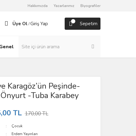
Hakkımızda
Yazarlarımız
Biyografiler
Üye Ol
Giriş Yap
Sepetim
/
Genel
Roman
ve Karagöz’ün Peşinde-
 Önyurt -Tuba Karabey
,00 TL
170,00 TL
Çocuk
Erdem Yayınları