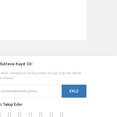
ımıza iletebilirsiniz.
Bültene Kayıt Ol!
satları, kampanya ve duyuruları ile ilgili e-posta almak
er misiniz?
EKLE
zi Takip Edin