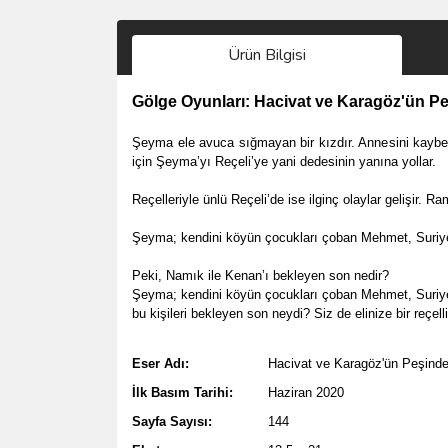
Ürün Bilgisi
Gölge Oyunları: Hacivat ve Karagöz'ün P
Şeyma ele avuca sığmayan bir kızdır. Annesini kaybet
için Şeyma’yı Reçeli’ye yani dedesinin yanına yollar.
Reçelleriyle ünlü Reçeli’de ise ilginç olaylar gelişi
Şeyma; kendini köyün çocukları çoban Mehmet, Suriyeli
Peki, Namık ile Kenan’ı bekleyen son nedir?
Şeyma; kendini köyün çocukları çoban Mehmet, Suriyeli
bu kişileri bekleyen son neydi? Siz de elinize bir reçe
Eser Adı:
Hacivat ve Karagöz'ün Peşind
İlk Basım Tarihi:
Haziran 2020
Sayfa Sayısı:
144