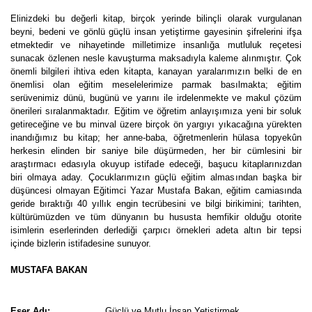
Elinizdeki bu değerli kitap, birçok yerinde bilinçli olarak vurgulanan
beyni, bedeni ve gönlü güçlü insan yetiştirme gayesinin şifrelerini ifşa
etmektedir ve nihayetinde milletimize insanlığa mutluluk reçetesi
sunacak özlenen nesle kavuşturma maksadıyla kaleme alınmıştır. Çok
önemli bilgileri ihtiva eden kitapta, kanayan yaralarımızın belki de en
önemlisi olan eğitim meselelerimize parmak basılmakta; eğitim
serüvenimiz dünü, bugünü ve yarını ile irdelenmekte ve makul çözüm
önerileri sıralanmaktadır. Eğitim ve öğretim anlayışımıza yeni bir soluk
getireceğine ve bu minval üzere birçok ön yargıyı yıkacağına yürekten
inandığımız bu kitap; her anne-baba, öğretmenlerin hülasa topyekûn
herkesin elinden bir saniye bile düşürmeden, her bir cümlesini bir
araştırmacı edasıyla okuyup istifade edeceği, başucu kitaplarınızdan
biri olmaya aday. Çocuklarımızın güçlü eğitim almasından başka bir
düşüncesi olmayan Eğitimci Yazar Mustafa Bakan, eğitim camiasında
geride bıraktığı 40 yıllık engin tecrübesini ve bilgi birikimini; tarihten,
kültürümüzden ve tüm dünyanın bu hususta hemfikir olduğu otorite
isimlerin eserlerinden derlediği çarpıcı örnekleri adeta altın bir tepsi
içinde bizlerin istifadesine sunuyor.
MUSTAFA BAKAN
Eser Adı:
Güçlü ve Mutlu İnsan Yetiştirmek