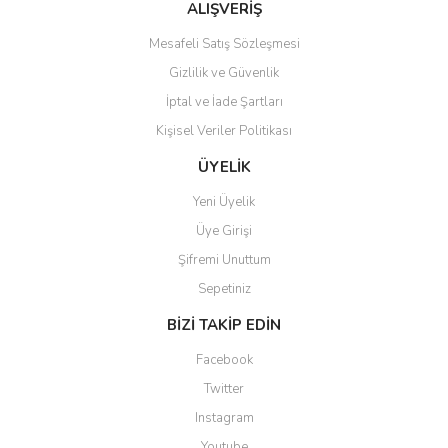
Ürün fiyatı diğer sitelerden daha pahalı.
ALIŞVERİŞ
Bu ürüne benzer farklı alternatifler olmalı.
Mesafeli Satış Sözleşmesi
Gizlilik ve Güvenlik
İptal ve İade Şartları
Kişisel Veriler Politikası
Gönder
ÜYELİK
Yeni Üyelik
Üye Girişi
Şifremi Unuttum
Sepetiniz
BİZİ TAKİP EDİN
Facebook
Twitter
Instagram
Youtube