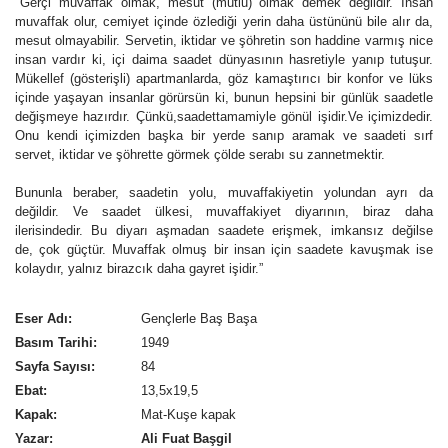
"Gerçi muvaffak olmak, mesut (mutlu) olmak demek değildir. İnsan
muvaffak olur, cemiyet içinde özlediği yerin daha üstününü bile alır da,
mesut olmayabilir. Servetin, iktidar ve şöhretin son haddine varmış nice
insan vardır ki, içi daima saadet dünyasının hasretiyle yanıp tutuşur.
Mükellef (gösterişli) apartmanlarda, göz kamaştırıcı bir konfor ve lüks
içinde yaşayan insanlar görürsün ki, bunun hepsini bir günlük saadetle
değişmeye hazırdır. Çünkü,saadettamamiyle gönül işidir.Ve içimizdedir.
Onu kendi içimizden başka bir yerde sanıp aramak ve saadeti sırf
servet, iktidar ve şöhrette görmek çölde serabı su zannetmektir.
Bununla beraber, saadetin yolu, muvaffakiyetin yolundan ayrı da
değildir. Ve saadet ülkesi, muvaffakiyet diyarının, biraz daha
ilerisindedir. Bu diyarı aşmadan saadete erişmek, imkansız değilse
de, çok güçtür. Muvaffak olmuş bir insan için saadete kavuşmak ise
kolaydır, yalnız birazcık daha gayret işidir.”
Eser Adı:
Gençlerle Baş Başa
Basım Tarihi:
1949
Sayfa Sayısı:
84
Ebat:
13,5x19,5
Kapak:
Mat-Kuşe kapak
Yazar:
Ali Fuat Başgil