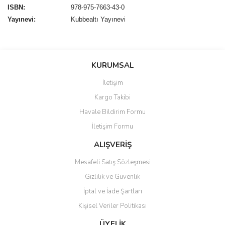
ISBN:
978-975-7663-43-0
Yayınevi:
Kubbealtı Yayınevi
Bu ürünün fiyat bilgisi, resim, ürün açıklamalarında ve diğer
konularda yetersiz gördüğünüz noktaları öneri formunu kullanarak
Bu ürüne ilk yorumu siz yapın!
KURUMSAL
tarafımıza iletebilirsiniz.
Görüş ve önerileriniz için teşekkür ederiz.
İletişim
Yorum Yaz
Kargo Takibi
Ürün resmi kalitesiz, bozuk veya görüntülenemiyor.
Havale Bildirim Formu
Ürün açıklamasında eksik bilgiler bulunuyor.
İletişim Formu
Ürün bilgilerinde hatalar bulunuyor.
Ürün fiyatı diğer sitelerden daha pahalı.
ALIŞVERİŞ
Bu ürüne benzer farklı alternatifler olmalı.
Mesafeli Satış Sözleşmesi
Gizlilik ve Güvenlik
İptal ve İade Şartları
Kişisel Veriler Politikası
Gönder
ÜYELİK