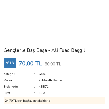
Gençlerle Baş Başa - Ali Fuad Başgil
70,00 TL
%13
80,00 TL
Kategori
Genel
Marka
Kubbealtı Neşriyat
Stok Kodu
KBBLT1
Fiyat
80,00 TL
24,70 TL den başlayan taksitlerle!