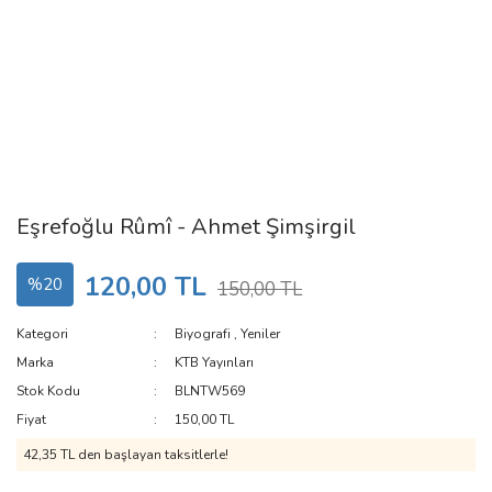
Eşrefoğlu Rûmî - Ahmet Şimşirgil
120,00 TL
%20
150,00 TL
Kategori
Biyografi
,
Yeniler
Marka
KTB Yayınları
Stok Kodu
BLNTW569
Fiyat
150,00 TL
42,35 TL den başlayan taksitlerle!