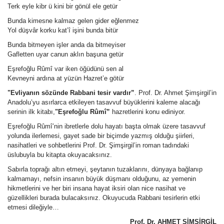
Terk eyle kibr ü kini bir gönül ele getür
Bunda kimesne kalmaz gelen gider eğlenmez
Yol düşvâr korku kat’î işini bunda bitür
Bunda bitmeyen işler anda da bitmeyiser
Gafletten uyar canun aklın başuna getür
Eşrefoğlu Rûmî var iken öğüdünü sen al
Kevneyni ardına at yüzün Hazret’e götür
"Evliyanın sözünde Rabbani tesir vardır”
. Prof. Dr. Ahmet Şimşirgil’in
Anadolu’yu asırlarca etkileyen tasavvuf büyüklerini kaleme alacağı
serinin ilk kitabı,
"Eşrefoğlu Rûmî”
hazretlerini konu ediniyor.
Eşrefoğlu Rûmî’nin ibretlerle dolu hayatı başta olmak üzere tasavvuf
yolunda ilerlemesi, gayet sade bir biçimde yazmış olduğu şiirleri,
nasihatleri ve sohbetlerini Prof. Dr. Şimşirgil’in roman tadındaki
üslubuyla bu kitapta okuyacaksınız.
Sabırla toprağı altın etmeyi, şeytanın tuzaklarını, dünyaya bağlanıp
kalmamayı, nefsin insanın büyük düşmanı olduğunu, az yemenin
hikmetlerini ve her biri insana hayat iksiri olan nice nasihat ve
güzellikleri burada bulacaksınız. Okuyucuda Rabbani tesirlerin etki
etmesi dileğiyle…
Prof. Dr. AHMET ŞİMŞİRGİL