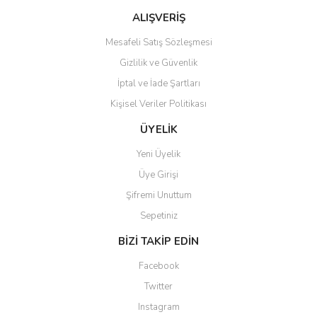
Ürün fiyatı diğer sitelerden daha pahalı.
ALIŞVERİŞ
Yorum Yaz
Bu ürüne benzer farklı alternatifler olmalı.
Mesafeli Satış Sözleşmesi
Gizlilik ve Güvenlik
İptal ve İade Şartları
Kişisel Veriler Politikası
Gönder
ÜYELİK
Yeni Üyelik
Üye Girişi
Şifremi Unuttum
Sepetiniz
BİZİ TAKİP EDİN
Facebook
Twitter
Instagram