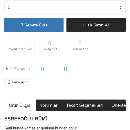
Sepete Ekle
Hızlı Satın Al
Tavsiye Et
Yorum Yaz
Ürün Paylaş :
Karşılaştır
Ürün Bilgisi
Yorumlar
Taksit Seçenekleri
Önerilerin
EŞREFOĞLU RÛMÎ
Seni bunda komazlar gönlünü bundan götür