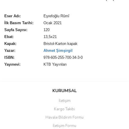
Eser Adı:
Eşrefoğlu Rûmî
İlk Basım Tarihi:
Ocak 2021
Sayfa Sayısı:
120
Ebat:
13,5x21
Kapak:
Bristol-Karton kapak
Yazar:
Ahmet Şimşirgil
ISBN:
978-605-255-700-34-3-0
Yayınevi:
KTB Yayınları
Bu ürünün fiyat bilgisi, resim, ürün açıklamalarında ve diğer
konularda yetersiz gördüğünüz noktaları öneri formunu kullanarak
KURUMSAL
tarafımıza iletebilirsiniz.
Görüş ve önerileriniz için teşekkür ederiz.
Harika
İletişim
Kargo Takibi
Ahmet hocama çok teşekkür ederim bizi böyle bir eserle
Ürün resmi kalitesiz, bozuk veya görüntülenemiyor.
buluşturduğu için. Tekrar tekrar okunması gereken bir kitap.
Havale Bildirim Formu
Ürün açıklamasında eksik bilgiler bulunuyor.
E... g... | 07/04/2021
İletişim Formu
Ürün bilgilerinde hatalar bulunuyor.