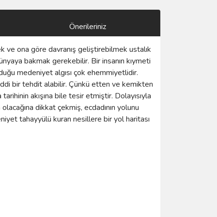
Önerileriniz
mek ve ona göre davranış geliştirebilmek ustalık
ünyaya bakmak gerekebilir. Bir insanın kıymeti
lduğu medeniyet algısı çok ehemmiyetlidir.
iddi bir tehdit alabilir. Çünkü etten ve kemikten
rihinin akışına bile tesir etmiştir. Dolayısıyla
a olacağına dikkat çekmiş, ecdadının yolunu
yet tahayyülü kuran nesillere bir yol haritası