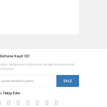
ımıza iletebilirsiniz.
Bültene Kayıt Ol!
satları, kampanya ve duyuruları ile ilgili e-posta almak
er misiniz?
EKLE
zi Takip Edin