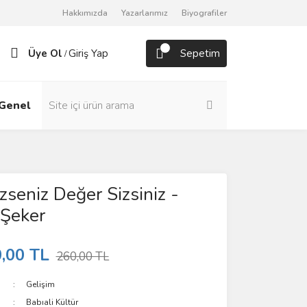
Hakkımızda
Yazarlarımız
Biyografiler
Üye Ol
Giriş Yap
Sepetim
/
Genel
Roman
zseniz Değer Sizsiniz -
 Şeker
,00 TL
260,00 TL
Gelişim
Babıali Kültür