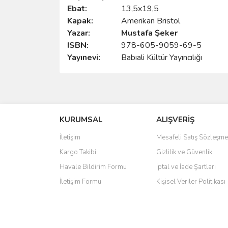
Ebat:
13,5x19,5
Kapak:
Amerikan Bristol
Yazar:
Mustafa Şeker
ISBN:
978-605-9059-69-5
Yayınevi:
Babıali Kültür Yayıncılığı
Bu ürünün fiyat bilgisi, resim, ürün açıklamalarında 
Görüş ve önerileriniz için teşekkür ederiz.
KURUMSAL
ALIŞVERİŞ
Ürün resmi kalitesiz, bozuk veya görüntülenemiyo
Ürün açıklamasında eksik bilgiler bulunuyor.
İletişim
Mesafeli Satış Sözleşme
Ürün bilgilerinde hatalar bulunuyor.
Kargo Takibi
Gizlilik ve Güvenlik
Ürün fiyatı diğer sitelerden daha pahalı.
Havale Bildirim Formu
İptal ve İade Şartları
Bu ürüne benzer farklı alternatifler olmalı.
İletişim Formu
Kişisel Veriler Politikası