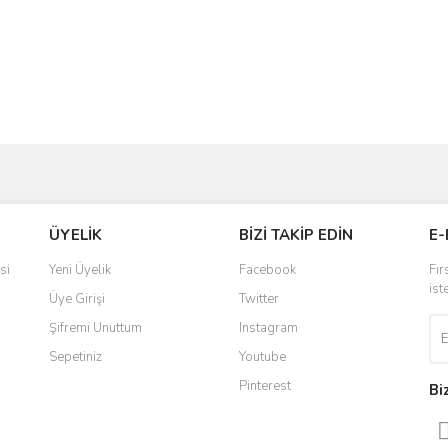
ve diğer konularda yetersiz gördüğünüz noktaları öneri formunu kullanarak taraf
Bu ürüne ilk yorumu siz yapın!
ÜYELİK
BİZİ TAKİP EDİN
E-
r.
Yorum Yaz
si
Yeni Üyelik
Facebook
Fır
ist
Üye Girişi
Twitter
Şifremi Unuttum
Instagram
Sepetiniz
Youtube
Pinterest
Bi