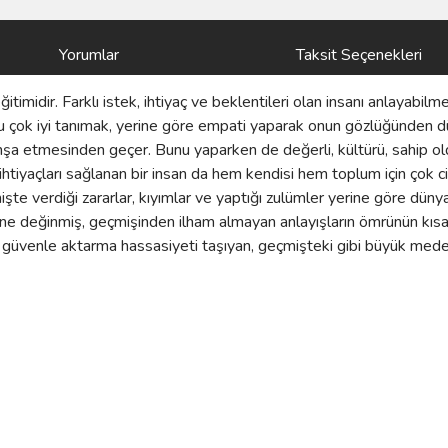
Yorumlar
Taksit Seçenekleri
itimidir. Farklı istek, ihtiyaç ve beklentileri olan insanı anlayabil
onu çok iyi tanımak, yerine göre empati yaparak onun gözlüğünden d
 inşa etmesinden geçer. Bunu yaparken de değerli, kültürü, sahip o
k ihtiyaçları sağlanan bir insan da hem kendisi hem toplum için çok c
 verdiği zararlar, kıyımlar ve yaptığı zulümler yerine göre dünya ta
nemine değinmiş, geçmişinden ilham almayan anlayışların ömrünün kıs
e güvenle aktarma hassasiyeti taşıyan, geçmişteki gibi büyük medeni