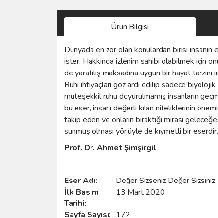
Ürün Bilgisi
Dünyada en zor olan konulardan birisi insanın eğ
ister. Hakkında izlenim sahibi olabilmek için 
de yaratılış maksadına uygun bir hayat tarzını
Ruhi ihtiyaçları göz ardı edilip sadece biyoloji
müteşekkil ruhu doyurulmamış insanların geçmişte
bu eser, insanı değerli kılan niteliklerinin ö
takip eden ve onların bıraktığı mirası geleceğ
sunmuş olması yönüyle de kıymetli bir eserdir.
Prof. Dr. Ahmet Şimşirgil
Eser Adı:
Değer Sizseniz Değer Sizsiniz
İlk Basım
13 Mart 2020
Tarihi:
Sayfa Sayısı:
172