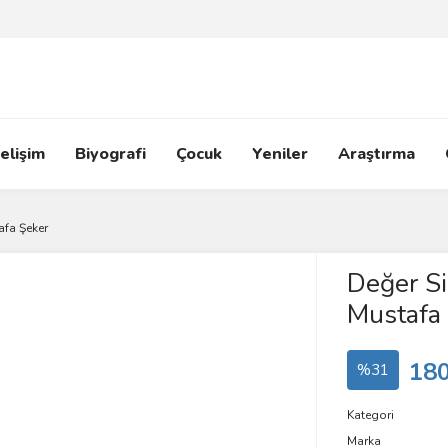
elişim
Biyografi
Çocuk
Yeniler
Araştırma
afa Şeker
Değer Si
Mustafa
180
%31
Kategori
Marka