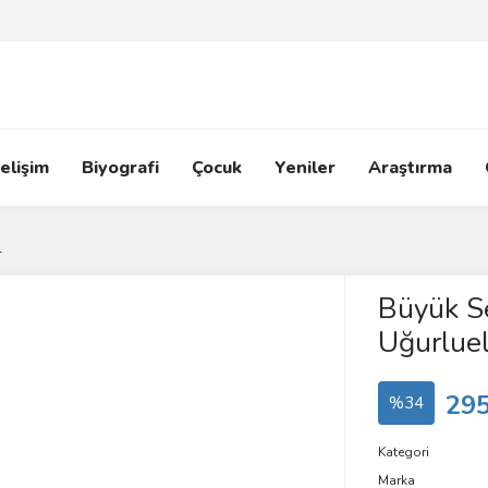
elişim
Biyografi
Çocuk
Yeniler
Araştırma
l
Büyük Se
Uğurlue
295
%34
Kategori
Marka