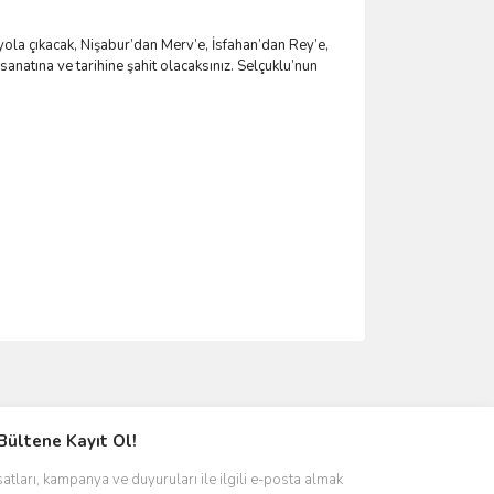
yola çıkacak, Nişabur’dan Merv’e, İsfahan’dan Rey’e,
anatına ve tarihine şahit olacaksınız. Selçuklu’nun
ımıza iletebilirsiniz.
Bültene Kayıt Ol!
satları, kampanya ve duyuruları ile ilgili e-posta almak