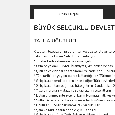
Ürün Bilgisi
BÜYÜK SELÇUKLU DEVLET
TALHA UĞURLUEL
Kitapları, televizyon programları ve gezileriyle binler
çalışmasında Büyük Selçukluları anlatıyor!
* Türkler tarih sahnesine ne zaman çıktı?
* Orta Asya’daki Türkler, İslamiyet’i, kimlerden ve nası
* Çinliler ve Abbasiler arasındaki mücadelede Türkleri
* Türk tarihinde yaygın olarak kullandığımız “Türkmen” t
* Selçuklular kendilerinden önceki diğer Türk devletle
* Selçukluları tam bağımsız hâle getiren Dandanakan Sa
* Yıllardır aranan Malazgirt Savaşı alanı ve şehitlerin 
* Bütün bilinmeyenleriyle Türklerin Romalıları ilk kez ye
* Sultan Alparslan’ın kabrinin nerede olduğuna dair so
* Unutulan Türkler: Suriye ve Irak Selçukluları...
* Şam ve Kudüs tarihinde Selçukluların rolü...
* Selçukluların Altın Çağı: Sultan Melikşah dönemi...