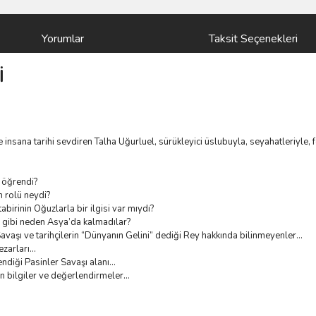
Yorumlar
Taksit Seçenekleri
İ
ce insana tarihi sevdiren Talha Uğurluel, sürükleyici üslubuyla, seyahatleriyle,
l öğrendi?
n rolü neydi?
abirinin Oğuzlarla bir ilgisi var mıydı?
ri gibi neden Asya’da kalmadılar?
vaşı ve tarihçilerin “Dünyanın Gelini” dediği Rey hakkında bilinmeyenler...
mezarları…
ndiği Pasinler Savaşı alanı...
n bilgiler ve değerlendirmeler...