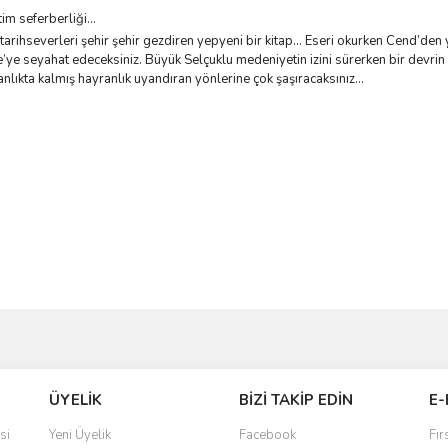
im seferberliği...
tarihseverleri şehir şehir gezdiren yepyeni bir kitap… Eseri okurken Cend’den 
ye seyahat edeceksiniz. Büyük Selçuklu medeniyetin izini sürerken bir devrin s
ranlıkta kalmış hayranlık uyandıran yönlerine
çok şaşıracaksınız...
ve diğer konularda yetersiz gördüğünüz noktaları öneri formunu kullanarak taraf
Bu ürüne ilk yorumu siz yapın!
ÜYELİK
BİZİ TAKİP EDİN
E-
r.
Yorum Yaz
si
Yeni Üyelik
Facebook
Fır