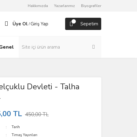
Hakkımızda
Yazarlarımız
Biyografiler
Üye Ol
Giriş Yap
Sepetim
/
Genel
Roman
lçuklu Devleti - Talha
l
,00 TL
450,00 TL
Tarih
Timaş Yayınları