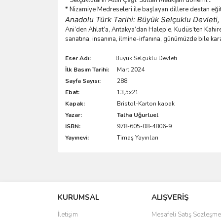
* Nizamiye Medreseleri ile başlayan dillere destan eğit
Anadolu Türk Tarihi: Büyük Selçuklu Devleti,
Ani’den Ahlat’a, Antakya’dan Halep’e, Kudüs’ten Kahire’
sanatına, insanına, ilmine-irfanına, günümüzde bile ka
Eser Adı:
Büyük Selçuklu Devleti
İlk Basım Tarihi:
Mart 2024
Sayfa Sayısı:
288
Ebat:
13,5x21
Kapak:
Bristol-Karton kapak
Yazar:
Talha Uğurluel
ISBN:
978-605-08-4806-9
Yayınevi:
Timaş Yayınları
Bu ürünün fiyat bilgisi, resim, ürün açıklamalarında 
Görüş ve önerileriniz için teşekkür ederiz.
KURUMSAL
ALIŞVERİŞ
Ürün resmi kalitesiz, bozuk veya görüntülenemiyo
Ürün açıklamasında eksik bilgiler bulunuyor.
İletişim
Mesafeli Satış Sözleşme