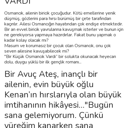
VARDI
Osmancık, ailenin biricik çocuğudur. Kötü emellerine yenik
düşmüş, gözlerini para hırsı bürümüş bir çete tarafından
kaçırılır. Ailesi Osmancığın hayatından çok endişe etmektedir.
Bir an evvel biricik yavrularına kavuşmak isterler ve bunun için
ne gerekiyorsa yapmaya hazırdırlar. Fakat bunu yapmak o
kadar kolay olacak mı?
Masum ve korumasız bir çocuk olan Osmancık, onu çok
seven ailesine kavuşabilecek mi?
"Bir Küçük Osmancık Vardı” bir solukta okunacak heyecan
dolu, duygu yüklü bir ilk gençlik romanı...
Bir Avuç Ateş, inançlı bir
ailenin, evin büyük oğlu
Kenan’ın hırslarıyla olan büyük
imtihanının hikâyesi…"Bugün
sana gelemiyorum. Çünkü
yüreğim kanarken sana