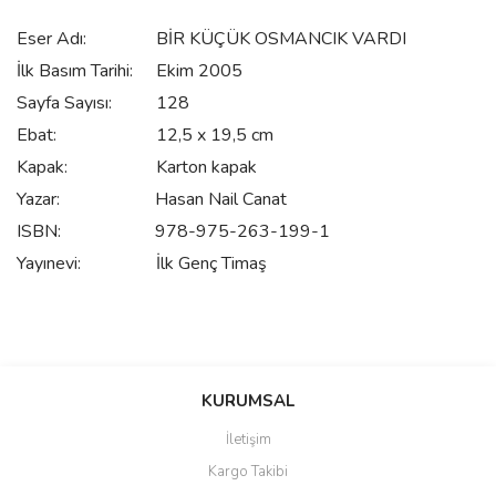
Eser Adı:
BİR KÜÇÜK OSMANCIK VARDI
İlk Basım Tarihi:
Ekim 2005
Sayfa Sayısı:
128
Ebat:
12,5 x 19,5 cm
Kapak:
Karton kapak
Yazar:
Hasan Nail Canat
ISBN:
978-975-263-199-1
Yayınevi:
İlk Genç Timaş
Bu ürünün fiyat bilgisi, resim, ürün açıklamalarında ve diğer
konularda yetersiz gördüğünüz noktaları öneri formunu kullanarak
Bu ürüne ilk yorumu siz yapın!
KURUMSAL
tarafımıza iletebilirsiniz.
Görüş ve önerileriniz için teşekkür ederiz.
İletişim
Yorum Yaz
Kargo Takibi
Ürün resmi kalitesiz, bozuk veya görüntülenemiyor.