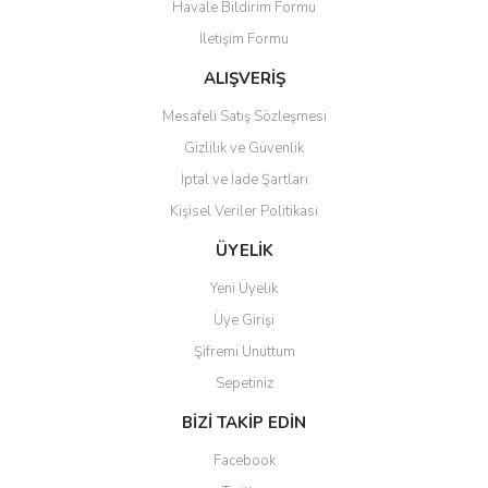
Havale Bildirim Formu
Ürün açıklamasında eksik bilgiler bulunuyor.
İletişim Formu
Ürün bilgilerinde hatalar bulunuyor.
Ürün fiyatı diğer sitelerden daha pahalı.
ALIŞVERİŞ
Bu ürüne benzer farklı alternatifler olmalı.
Mesafeli Satış Sözleşmesi
Gizlilik ve Güvenlik
İptal ve İade Şartları
Kişisel Veriler Politikası
Gönder
ÜYELİK
Yeni Üyelik
Üye Girişi
Şifremi Unuttum
Sepetiniz
BİZİ TAKİP EDİN
Facebook