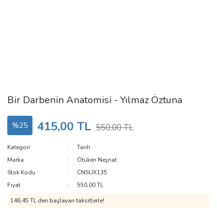
Bir Darbenin Anatomisi - Yılmaz Öztuna
415,00 TL
%25
550,00 TL
Kategori
Tarih
Marka
Ötüken Neşriat
Stok Kodu
CNSUX135
Fiyat
550,00 TL
146,45 TL den başlayan taksitlerle!