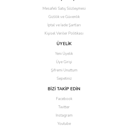
Bu ürüne benzer farklı alternatifler olmalı.
Mesafeli Satış Sözleşmesi
Gizlilik ve Güvenlik
İptal ve İade Şartları
Kişisel Veriler Politikası
Gönder
ÜYELİK
Yeni Üyelik
Üye Girişi
Şifremi Unuttum
Sepetiniz
BİZİ TAKİP EDİN
Facebook
Twitter
Instagram
Youtube