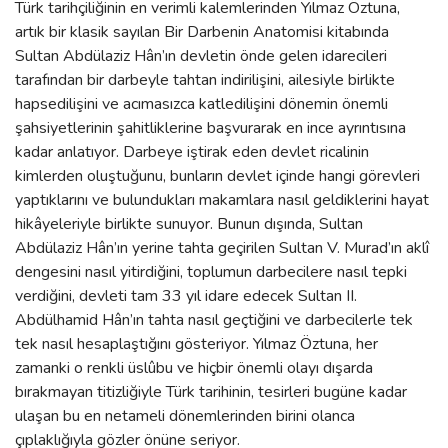
Türk tarihçiliğinin en verimli kalemlerinden Yılmaz Öztuna,
artık bir klasik sayılan Bir Darbenin Anatomisi kitabında
Sultan Abdülaziz Hân’ın devletin önde gelen idarecileri
tarafından bir darbeyle tahtan indirilişini, ailesiyle birlikte
hapsedilişini ve acımasızca katledilişini dönemin önemli
şahsiyetlerinin şahitliklerine başvurarak en ince ayrıntısına
kadar anlatıyor. Darbeye iştirak eden devlet ricalinin
kimlerden oluştuğunu, bunların devlet içinde hangi görevleri
yaptıklarını ve bulundukları makamlara nasıl geldiklerini hayat
hikâyeleriyle birlikte sunuyor. Bunun dışında, Sultan
Abdülaziz Hân’ın yerine tahta geçirilen Sultan V. Murad’ın aklî
dengesini nasıl yitirdiğini, toplumun darbecilere nasıl tepki
verdiğini, devleti tam 33 yıl idare edecek Sultan II.
Abdülhamid Hân’ın tahta nasıl geçtiğini ve darbecilerle tek
tek nasıl hesaplaştığını gösteriyor. Yılmaz Öztuna, her
zamanki o renkli üslûbu ve hiçbir önemli olayı dışarda
bırakmayan titizliğiyle Türk tarihinin, tesirleri bugüne kadar
ulaşan bu en netameli dönemlerinden birini olanca
çıplaklığıyla gözler önüne seriyor.