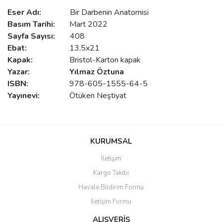
Eser Adı:
Bir Darbenin Anatomisi
Basım Tarihi:
Mart 2022
Sayfa Sayısı:
408
Ebat:
13,5x21
Kapak:
Bristol-Karton kapak
Yazar:
Y
ılmaz Öztuna
ISBN:
978-605-1555-64-5
Yayınevi:
Ötüken Neştiyat
Bu ürünün fiyat bilgisi, resim, ürün açıklamalarında ve diğer
konularda yetersiz gördüğünüz noktaları öneri formunu kullanarak
Bu ürüne ilk yorumu siz yapın!
KURUMSAL
tarafımıza iletebilirsiniz.
Görüş ve önerileriniz için teşekkür ederiz.
İletişim
Yorum Yaz
Kargo Takibi
Ürün resmi kalitesiz, bozuk veya görüntülenemiyor.
Havale Bildirim Formu
Ürün açıklamasında eksik bilgiler bulunuyor.
İletişim Formu
Ürün bilgilerinde hatalar bulunuyor.
Ürün fiyatı diğer sitelerden daha pahalı.
ALIŞVERİŞ