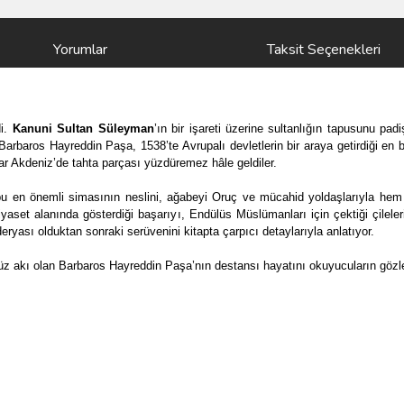
Yorumlar
Taksit Seçenekleri
di.
Kanuni Sultan Süleyman
’ın bir işareti üzerine sultanlığın tapusunu pa
arbaros Hayreddin Paşa, 1538’te Avrupalı devletlerin bir araya getirdiği en
lar Akdeniz’de tahta parçası yüzdüremez hâle geldiler.
n bu en önemli simasının neslini, ağabeyi Oruç ve mücahid yoldaşlarıyla hem
aset alanında gösterdiği başarıyı, Endülüs Müslümanları için çektiği çileler
ryası olduktan sonraki serüvenini kitapta çarpıcı detaylarıyla anlatıyor.
yüz akı olan Barbaros Hayreddin Paşa’nın destansı hayatını okuyucuların gözle