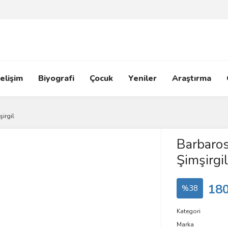
elişim
Biyografi
Çocuk
Yeniler
Araştırma
irgil
Barbaro
Şimşirgil
180
%38
Kategori
Marka