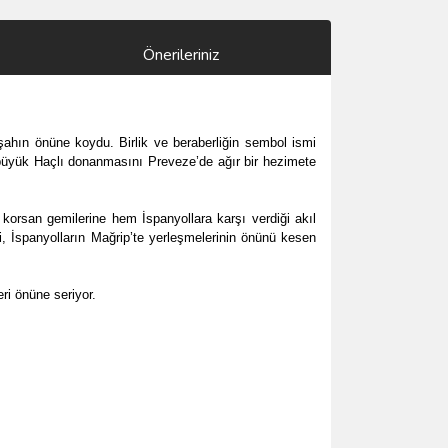
Önerileriniz
dişahın önüne koydu. Birlik ve beraberliğin sembol ismi
 büyük Haçlı donanmasını Preveze’de ağır bir hezimete
 korsan gemilerine hem İspanyollara karşı verdiği akıl
i, İspanyolların Mağrip’te yerleşmelerinin önünü kesen
ri önüne seriyor.