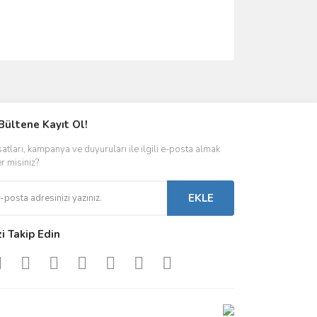
ımıza iletebilirsiniz.
Bültene Kayıt Ol!
satları, kampanya ve duyuruları ile ilgili e-posta almak
er misiniz?
EKLE
zi Takip Edin