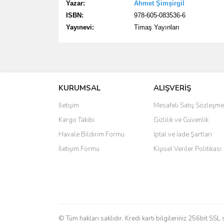
Yazar:
Ahmet Şimşirgil
ISBN:
978-605-083536-6
Yayınevi:
Timaş Yayınları
Bu ürünün fiyat bilgisi, resim, ürün açıklamalarında 
Görüş ve önerileriniz için teşekkür ederiz.
KURUMSAL
Barbaros Hayreddin Paşa
ALIŞVERİŞ
Ürün resmi kalitesiz, bozuk veya görüntülenemiyo
Ürün açıklamasında eksik bilgiler bulunuyor.
İletişim
Mesafeli Satış Sözleşme
Barbaros Hayreddin Paşa'yı çok iyi anlatan bir kitap 
Ürün bilgilerinde hatalar bulunuyor.
Kargo Takibi
Gizlilik ve Güvenlik
Umut Savakçı | 24/01/2021
Ürün fiyatı diğer sitelerden daha pahalı.
Havale Bildirim Formu
İptal ve İade Şartları
Bu ürüne benzer farklı alternatifler olmalı.
İletişim Formu
Kişisel Veriler Politikası
Yorum Yaz
© Tüm hakları saklıdır. Kredi kartı bilgileriniz 256bit SSL 