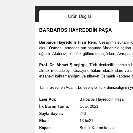
Ürün Bilgisi
BARBAROS HAYREDDİN PAŞA
Barbaros Hayreddin Hızır Reis
, Cezayir’in sultanı i
oldu. Osmanlı armadasının başında Akdeniz’e açılan B
uğrattı. Akdeniz, bir Türk gölüne dönüşürken, Avrupalı
Prof. Dr. Ahmet Şimşirgil
, Türk denizcilik tarihini
almaz mücadeleyi, Cezayir’e hâkim olarak idare ve siy
efsanevi kahramanlığını ve nihayet Osmanlı kaptan-ı de
Tarihi Sevdiren Adam, bu eseriyle Türk denizciliğinin 
Eser Adı:
Barbaros Hayreddin Paşa
İlk Basım Tarihi:
Ocak 2021
Sayfa Sayısı:
240
Ebat:
13,5x21
Kapak:
Bristol-Karton kapak