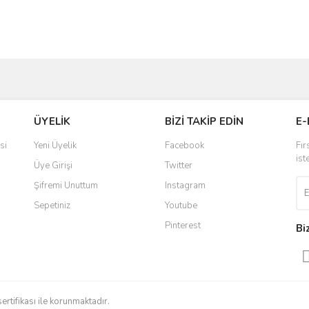
ve diğer konularda yetersiz gördüğünüz noktaları öneri formunu kullanarak taraf
ÜYELİK
BİZİ TAKİP EDİN
E-
r.
si
Yeni Üyelik
Facebook
Fır
olmuş.
ist
Üye Girişi
Twitter
Şifremi Unuttum
Instagram
Sepetiniz
Youtube
Pinterest
Bi
Gönder
sertifikası ile korunmaktadır.