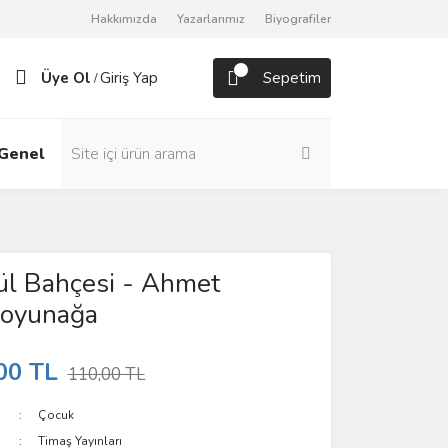
Hakkımızda
Yazarlarımız
Biyografiler
Üye Ol
Giriş Yap
Sepetim
/
Genel
Roman
ül Bahçesi - Ahmet
Boyunağa
00 TL
110,00 TL
Çocuk
Timaş Yayınları