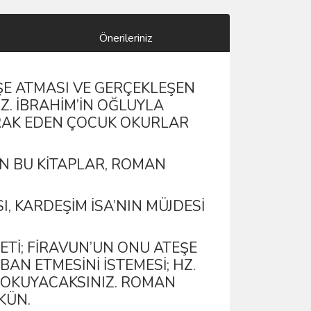
Önerileriniz
EŞE ATMASI VE GERÇEKLEŞEN
Z. İBRAHIM’IN OĞLUYLA
MERAK EDEN ÇOCUK OKURLAR
AN BU KITAPLAR, ROMAN
I, KARDEŞIM İSA’NIN MÜJDESI
VETI; FIRAVUN’UN ONU ATEŞE
AN ETMESINI ISTEMESI; HZ.
RI OKUYACAKSINIZ. ROMAN
KÜN.