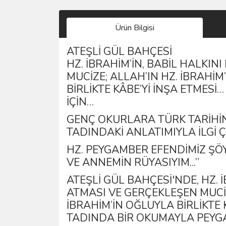
Ürün Bilgisi
ATEŞLİ GÜL BAHÇESİ
HZ. İBRAHIM’IN, BABIL HALKI
MUCIZE; ALLAH’IN HZ. İBRAHI
BIRLIKTE KÂBE’YI INŞA ETMES
IÇIN…
GENÇ OKURLARA TÜRK TARIHIN
TADINDAKI ANLATIMIYLA ILGI Ç
HZ. PEYGAMBER EFENDIMIZ ŞÖYL
VE ANNEMIN RÜYASIYIM...”
ATEŞLI GÜL BAHÇESI'NDE, HZ. 
ATMASI VE GERÇEKLEŞEN MUCIZ
İBRAHIM’IN OĞLUYLA BIRLIKTE 
TADINDA BIR OKUMAYLA PEYG