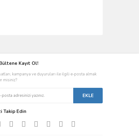
RI ÖNERI FORMUNU KULLANARAK TARAFIMIZA
Bültene Kayıt Ol!
satları, kampanya ve duyuruları ile ilgili e-posta almak
er misiniz?
EKLE
zi Takip Edin