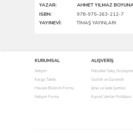
YAZAR:
AHMET YILMAZ
BOYUN
ISBN:
978-975-263-212-7
YAYINEVI:
TIMAŞ YAYINLARI
BU ÜRÜNÜN FIYAT BILGISI, RESIM, ÜRÜN A
ILETEBILIRSINIZ.
GÖRÜŞ VE ÖNERILERINIZ IÇIN TEŞEKKÜR EDERI
ÜRÜN RESMI KALITESIZ, BOZUK VEYA GÖRÜ
KURUMSAL
ALIŞVERİŞ
ÜRÜN AÇIKLAMASINDA EKSIK BILGILER BUL
İletişim
Mesafeli Satış Sözleşme
ÜRÜN BILGILERINDE HATALAR BULUNUYOR.
Kargo Takibi
Gizlilik ve Güvenlik
ÜRÜN FIYATI DIĞER SITELERDEN DAHA PAHAL
BU ÜRÜNE BENZER FARKLI ALTERNATIFLER O
Havale Bildirim Formu
İptal ve İade Şartları
İletişim Formu
Kişisel Veriler Politikası