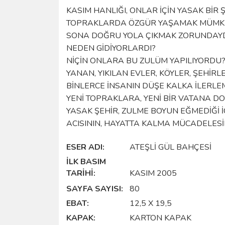
KASIM HANLIĞI, ONLAR IÇIN YASAK BIR 
TOPRAKLARDA ÖZGÜR YAŞAMAK MÜMKÜN 
SONA DOĞRU YOLA ÇIKMAK ZORUNDAYD
NEDEN GIDIYORLARDI?
NIÇIN ONLARA BU ZULÜM YAPILIYORDU
YANAN, YIKILAN EVLER, KÖYLER, ŞEHIRL
BINLERCE INSANIN DÜŞE KALKA ILERLEM
YENI TOPRAKLARA, YENI BIR VATANA DO
YASAK ŞEHIR, ZULME BOYUN EĞMEDIĞI I
ACISININ, HAYATTA KALMA MÜCADELES
ESER ADI:
ATEŞLI GÜL BAHÇESI
İLK BASIM
TARIHI:
KASIM 2005
SAYFA SAYISI:
80
EBAT:
12,5 X 19,5
KAPAK:
KARTON KAPAK