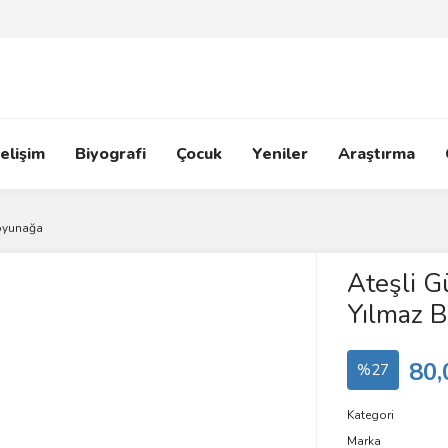
elişim
Biyografi
Çocuk
Yeniler
Araştırma
Boyunağa
Ateşli G
Yılmaz 
80,
%27
Kategori
Marka