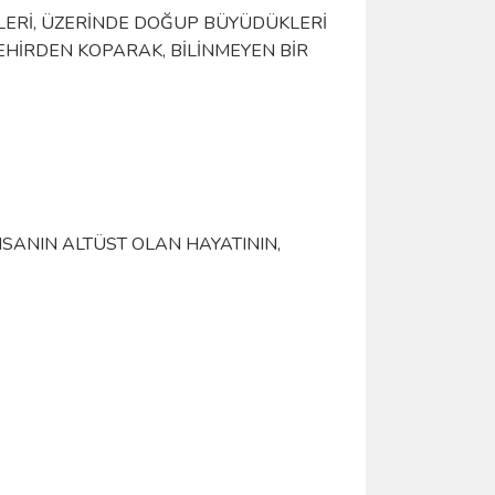
IKLERI, ÜZERINDE DOĞUP BÜYÜDÜKLERI
HIRDEN KOPARAK, BILINMEYEN BIR
NSANIN ALTÜST OLAN HAYATININ,