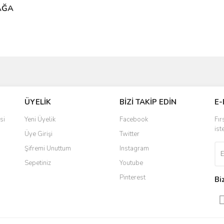
AĞA
ÇIKLAMALARINDA VE DIĞER KONULARDA YETERSIZ GÖRDÜĞÜNÜZ NOKTALA
Z.
BU ÜRÜNE ILK YORUMU SIZ YAPIN!
NTÜLENEMIYOR.
ÜYELİK
BİZİ TAKİP EDİN
E-
YORUM YAZ
UNUYOR.
si
Yeni Üyelik
Facebook
Fır
ist
Üye Girişi
Twitter
I.
LMALI.
Şifremi Unuttum
Instagram
Sepetiniz
Youtube
Pinterest
Bi
Gönder