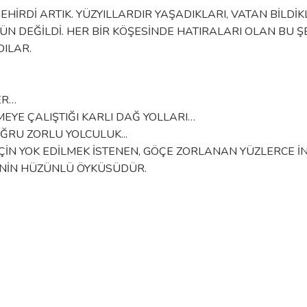
ŞEHIRDI ARTIK. YÜZYILLARDIR YAŞADIKLARI, VATAN BILD
DEĞILDI. HER BIR KÖŞESINDE HATIRALARI OLAN BU ŞE
ILAR.
?
ER…
EYE ÇALIŞTIĞI KARLI DAĞ YOLLARI…
ĞRU ZORLU YOLCULUK...
ÇIN YOK EDILMEK ISTENEN, GÖÇE ZORLANAN YÜZLERCE I
ININ HÜZÜNLÜ ÖYKÜSÜDÜR.