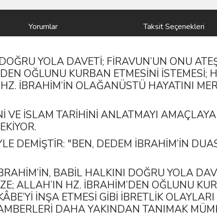
Yorumlar
Taksit Seçenekleri
NI DOĞRU YOLA DAVETI; FIRAVUN’UN ONU AT
M’DEN OĞLUNU KURBAN ETMESINI ISTEMESI; H
I… HZ. İBRAHIM’IN OLAĞANÜSTÜ HAYATINI 
I VE İSLAM TARIHINI ANLATMAYI AMAÇLAY
EKIYOR.
E DEMIŞTIR: "BEN, DEDEM İBRAHIM’IN DUAS
İBRAHIM’IN, BABIL HALKINI DOĞRU YOLA DA
E; ALLAH’IN HZ. İBRAHIM’DEN OĞLUNU KURB
KÂBE’YI INŞA ETMESI GIBI IBRETLIK OLAYLA
AMBERLERI DAHA YAKINDAN TANIMAK MÜM