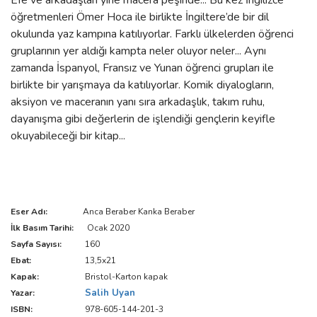
Efe ve arkadaşları yine macera peşinde... Bu kez İngilizce
öğretmenleri Ömer Hoca ile birlikte İngiltere’de bir dil
okulunda yaz kampına katılıyorlar. Farklı ülkelerden öğrenci
gruplarının yer aldığı kampta neler oluyor neler... Aynı
zamanda İspanyol, Fransız ve Yunan öğrenci grupları ile
birlikte bir yarışmaya da katılıyorlar. Komik diyalogların,
aksiyon ve maceranın yanı sıra arkadaşlık, takım ruhu,
dayanışma gibi değerlerin de işlendiği gençlerin keyifle
okuyabileceği bir kitap...
Eser Adı:
Anca Beraber Kanka Beraber
İlk Basım Tarihi:
Ocak 2020
Sayfa Sayısı:
160
Ebat:
13,5x21
Kapak:
Bristol-Karton kapak
Salih Uyan
Yazar:
ISBN:
978-605-144-201-3