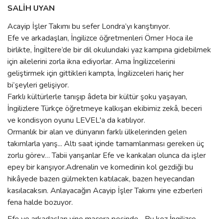
SALİH UYAN
Acayip İşler Takımı bu sefer Londra’yı karıştırıyor.
Efe ve arkadaşları, İngilizce öğretmenleri Ömer Hoca ile
birlikte, İngiltere’de bir dil okulundaki yaz kampına gidebilmek
için ailelerini zorla ikna ediyorlar. Ama İngilizcelerini
geliştirmek için gittikleri kampta, İngilizceleri hariç her
bi’şeyleri gelişiyor.
Farklı kültürlerle tanışıp âdeta bir kültür şoku yaşayan,
İngilizlere Türkçe öğretmeye kalkışan ekibimiz zekâ, beceri
ve kondisyon oyunu LEVEL'a da katılıyor.
Ormanlık bir alan ve dünyanın farklı ülkelerinden gelen
takımlarla yarış... Altı saat içinde tamamlanması gereken üç
zorlu görev… Tabii yarışanlar Efe ve kankaları olunca da işler
epey bir karışıyor.Adrenalin ve komedinin kol gezdiği bu
hikâyede bazen gülmekten katılacak, bazen heyecandan
kasılacaksın. Anlayacağın Acayip İşler Takımı yine ezberleri
fena halde bozuyor.