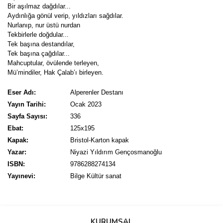
Bir aşılmaz dağdılar...
Aydınlığa gönül verip, yıldızları sağdılar.
Nurlanıp, nur üstü nurdan
Tekbirlerle doğdular...
Tek başına destandılar,
Tek başına çağdılar...
Mahcuptular, övülende terleyen,
Mü’mindiler, Hak Çalab’ı birleyen.
Eser Adı:
Alperenler Destanı
Yayın Tarihi:
Ocak 2023
Sayfa Sayısı:
336
Ebat:
125x195
Kapak:
Bristol-Karton kapak
Yazar:
Niyazi Yıldırım Gençosmanoğlu
ISBN:
9786288274134
Yayınevi:
Bilge Kültür sanat
Bu ürünün fiyat bilgisi, resim, ürün açıklamalarında ve diğer
konularda yetersiz gördüğünüz noktaları öneri formunu kullanarak
Bu ürüne ilk yorumu siz yapın!
KURUMSAL
tarafımıza iletebilirsiniz.