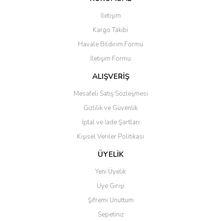
Görüş ve önerileriniz için teşekkür ederiz.
İletişim
Yorum Yaz
Kargo Takibi
Ürün resmi kalitesiz, bozuk veya görüntülenemiyor.
Havale Bildirim Formu
Ürün açıklamasında eksik bilgiler bulunuyor.
İletişim Formu
Ürün bilgilerinde hatalar bulunuyor.
Ürün fiyatı diğer sitelerden daha pahalı.
ALIŞVERİŞ
Bu ürüne benzer farklı alternatifler olmalı.
Mesafeli Satış Sözleşmesi
Gizlilik ve Güvenlik
İptal ve İade Şartları
Kişisel Veriler Politikası
Gönder
ÜYELİK
Yeni Üyelik
Üye Girişi
Şifremi Unuttum
Sepetiniz