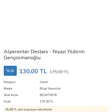
Alperenler Destanı - Niyazi Yıldırım
Gençosmanoğlu
130,00 TL
%26
175,00 TL
Kategori
Genel
Marka
Bilge Yayıncılık
Stok Kodu
BEGHTWY8
Fiyat
175,00 TL
45,88 TL den başlayan taksitlerle!