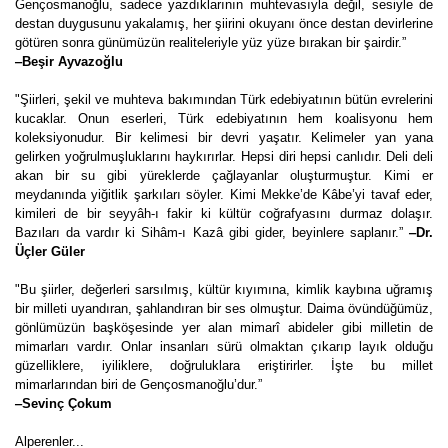
Gençosmanoğlu, sadece yazdıklarının muhtevasıyla değil, sesiyle de
destan duygusunu yakalamış, her şiirini okuyanı önce destan devirlerine
götüren sonra günümüzün realiteleriyle yüz yüze bırakan bir şairdir.”
‒Beşir Ayvazoğlu
"Şiirleri, şekil ve muhteva bakımından Türk edebiyatının bütün evrelerini
kucaklar. Onun eserleri, Türk edebiyatının hem koalisyonu hem
koleksiyonudur. Bir kelimesi bir devri yaşatır. Kelimeler yan yana
gelirken yoğrulmuşluklarını haykırırlar. Hepsi diri hepsi canlıdır. Deli deli
akan bir su gibi yüreklerde çağlayanlar oluşturmuştur. Kimi er
meydanında yiğitlik şarkıları söyler. Kimi Mekke’de Kâbe’yi tavaf eder,
kimileri de bir seyyâh-ı fakir ki kültür coğrafyasını durmaz dolaşır.
Bazıları da vardır ki Sihâm-ı Kazâ gibi gider, beyinlere saplanır.”
‒Dr.
Üçler Güler
"Bu şiirler, değerleri sarsılmış, kültür kıyımına, kimlik kaybına uğramış
bir milleti uyandıran, şahlandıran bir ses olmuştur. Daima övündüğümüz,
gönlümüzün başköşesinde yer alan mimarî abideler gibi milletin de
mimarları vardır. Onlar insanları sürü olmaktan çıkarıp layık olduğu
güzelliklere, iyiliklere, doğruluklara eriştirirler. İşte bu millet
mimarlarından biri de Gençosmanoğlu’dur.”
‒Sevinç Çokum
Alperenler...