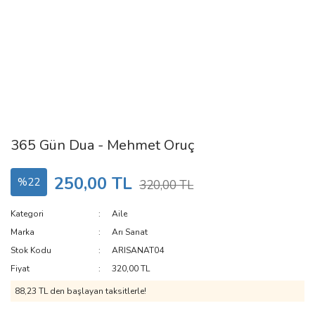
365 Gün Dua - Mehmet Oruç
250,00 TL
%22
320,00 TL
Kategori
Aile
Marka
Arı Sanat
Stok Kodu
ARISANAT04
Fiyat
320,00 TL
88,23 TL den başlayan taksitlerle!