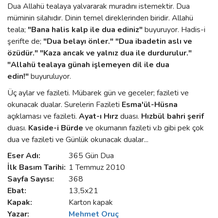
Dua Allahü tealaya yalvararak muradını istemektir. Dua
müminin silahıdır. Dinin temel direklerinden biridir. Allahü
teala;
"Bana halis kalp ile dua ediniz"
buyuruyor. Hadis-i
şerifte de;
"Dua belayı önler." "Dua ibadetin aslı ve
özüdür."
"Kaza ancak ve yalnız dua ile durdurulur."
"Allahü tealaya günah işlemeyen dil ile dua
edin!"
buyuruluyor.
Üç aylar ve fazileti. Mübarek gün ve geceler; fazileti ve
okunacak dualar. Surelerin Fazileti
Esma'ül-Hüsna
açıklaması ve fazileti.
Ayat-ı Hırz
duası.
Hızbül bahri şerif
duası.
Kaside-i Bürde
ve okumanın fazileti v.b gibi pek çok
dua ve fazileti ve Günlük okunacak dualar...
Eser Adı:
365 Gün Dua
İlk Basım Tarihi:
1 Temmuz 2010
Sayfa Sayısı:
368
Ebat:
13,5x21
Kapak:
Karton kapak
Yazar:
Mehmet Oruç